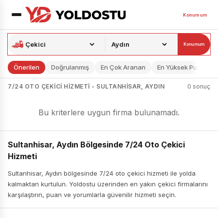
Konumum
Konumum
Önerilen
Doğrulanmış
En Çok Aranan
En Yüksek Puan
7/24 OTO ÇEKICI HIZMETI - SULTANHISAR, AYDIN
0 sonuç
Bu kriterlere uygun firma bulunamadı.
Sultanhisar, Aydın Bölgesinde 7/24 Oto Çekici
Hizmeti
Sultanhisar, Aydın bölgesinde 7/24 oto çekici hizmeti ile yolda
kalmaktan kurtulun. Yoldostu üzerinden en yakın çekici firmalarını
karşılaştırın, puan ve yorumlarla güvenilir hizmeti seçin.