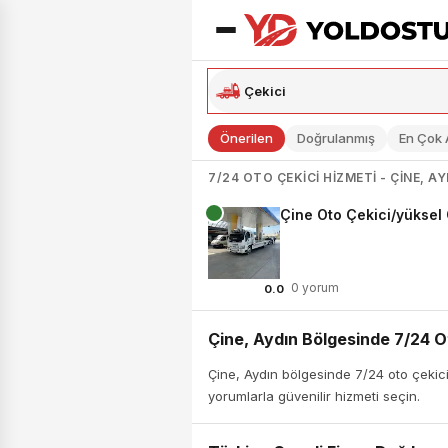
Önerilen
Doğrulanmış
En Çok
7/24 OTO ÇEKICI HIZMETI - ÇINE, AY
Çine Oto Çekici/yüksel
0 yorum
0.0
Çine, Aydın Bölgesinde 7/24 O
Çine, Aydın bölgesinde 7/24 oto çekici 
yorumlarla güvenilir hizmeti seçin.