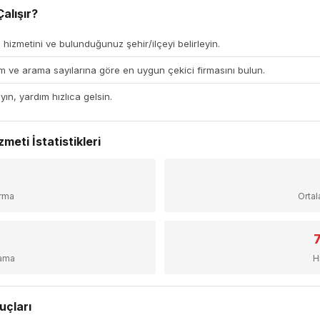
alışır?
 hizmetini ve bulunduğunuz şehir/ilçeyi belirleyin.
 ve arama sayılarına göre en uygun çekici firmasını bulun.
yın, yardım hızlıca gelsin.
meti İstatistikleri
irma
Orta
sama
H
uçları