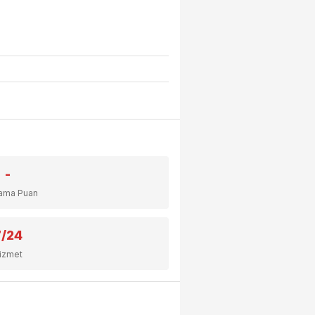
-
lama Puan
7/24
izmet