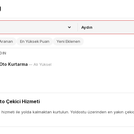
 Aranan
En Yüksek Puan
Yeni Eklenen
DIN
 Oto Kurtarma
— Ali Yüksel
to Çekici Hizmeti
hizmeti ile yolda kalmaktan kurtulun. Yoldostu üzerinden en yakın çekici 