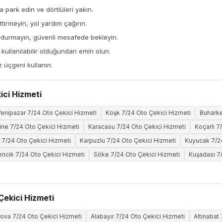
a park edin ve dörtlüleri yakın.
tirmeyin, yol yardım çağırın.
 durmayın, güvenli mesafede bekleyin.
ullanılabilir olduğundan emin olun.
z üçgeni kullanın.
ici Hizmeti
Yenipazar 7/24 Oto Çekici Hizmeti
Köşk 7/24 Oto Çekici Hizmeti
Buharke
ine 7/24 Oto Çekici Hizmeti
Karacasu 7/24 Oto Çekici Hizmeti
Koçarlı 7
r 7/24 Oto Çekici Hizmeti
Karpuzlu 7/24 Oto Çekici Hizmeti
Kuyucak 7/24
ncik 7/24 Oto Çekici Hizmeti
Söke 7/24 Oto Çekici Hizmeti
Kuşadası 7
Çekici Hizmeti
ova 7/24 Oto Çekici Hizmeti
Alabayır 7/24 Oto Çekici Hizmeti
Altınabat