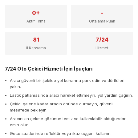
0+
-
Aktif Firma
Ortalama Puan
81
7/24
İl Kapsama
Hizmet
7/24 Oto Çekici Hizmeti İçin İpuçları
Aracı güvenli bir şekilde yol kenarına park edin ve dörtlüleri
yakın.
Lastik patlamasında aracı hareket ettirmeyin, yol yardım çağırın.
Çekici gelene kadar aracın önünde durmayın, güvenli
mesafede bekleyin.
Aracınızın çekme gözünün temiz ve kullanılabilir olduğundan
emin olun.
Gece saatlerinde reflektör veya ikaz üçgeni kullanın.