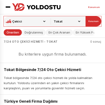
Konumum
Konumum
Önerilen
Doğrulanmış
En Çok Aranan
En Yüksek Puan
7/24 OTO ÇEKICI HIZMETI - TOKAT
0 sonuç
Bu kriterlere uygun firma bulunamadı.
Tokat Bölgesinde 7/24 Oto Çekici Hizmeti
Tokat bölgesinde 7/24 oto çekici hizmeti ile yolda kalmaktan
kurtulun. Yoldostu üzerinden en yakın çekici firmalarını
karşılaştırın, puan ve yorumlarla güvenilir hizmeti seçin.
Türkiye Geneli Firma Dağılımı