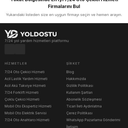
Firmalarını Bul
Yukarıdaki listeden size en uygun firmayı seçin ve hemen arayın.
7/24 yol yardım hizmetleri platformu
HIZMETLER
ŞIRKET
7/24 Oto Çekici Hizmeti
Blog
Acil Lastik Yardım Hizmeti
Hakkımızda
Acil Akü Takviye Hizmeti
Gizlilik Politikası
7/24 Forklift Hizmeti
Kullanım Şartları
Çoklu Çekici Hizmeti
Abonelik Sözleşmesi
Mobil Oto Ekspertiz Hizmeti
Ticari İleti Aydınlatma
Mobil Oto Elektrik Servisi
Çerez Politikası
7/24 Oto Anahtarcı Hizmeti
WhatsApp Pazarlama Gönderimi
İletişim