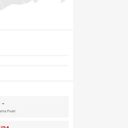
-
lama Puan