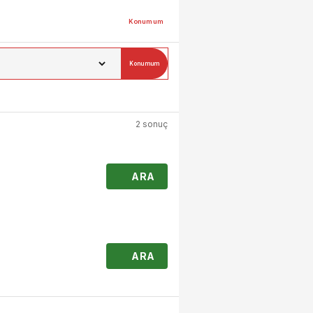
Konumum
Konumum
2 sonuç
ARA
ARA