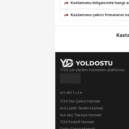
Kastamonu bölgesinde hangi ara
Kastamonu çekici firmalarını nas
Kasta
7/24 yol yardım hizmetleri platformu
HIZMETLER
7/24 Oto Çekici Hizmeti
Acil Lastik Yardım Hizmeti
Acil Akü Takviye Hizmeti
7/24 Forklift Hizmeti
Çoklu Çekici Hizmeti