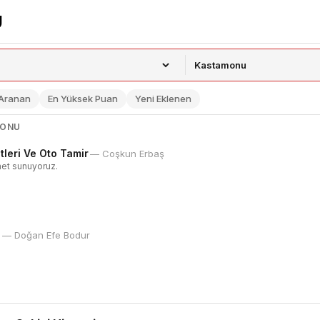
 Aranan
En Yüksek Puan
Yeni Eklenen
MONU
leri Ve Oto Tamir
— Coşkun Erbaş
met sunuyoruz.
a
— Doğan Efe Bodur