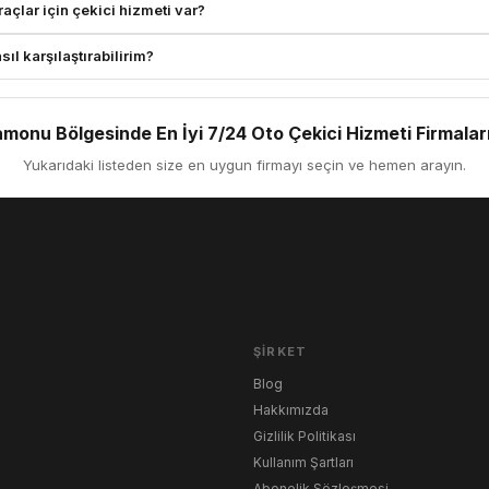
çlar için çekici hizmeti var?
ıl karşılaştırabilirim?
monu Bölgesinde En İyi 7/24 Oto Çekici Hizmeti Firmaları
Yukarıdaki listeden size en uygun firmayı seçin ve hemen arayın.
ŞIRKET
Blog
Hakkımızda
Gizlilik Politikası
Kullanım Şartları
Abonelik Sözleşmesi