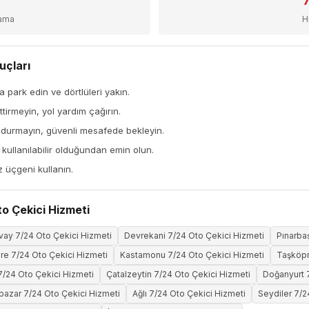
sama
H
uçları
a park edin ve dörtlüleri yakın.
tirmeyin, yol yardım çağırın.
 durmayın, güvenli mesafede bekleyin.
ullanılabilir olduğundan emin olun.
z üçgeni kullanın.
o Çekici Hizmeti
ay 7/24 Oto Çekici Hizmeti
Devrekani 7/24 Oto Çekici Hizmeti
Pınarba
re 7/24 Oto Çekici Hizmeti
Kastamonu 7/24 Oto Çekici Hizmeti
Taşköpr
/24 Oto Çekici Hizmeti
Çatalzeytin 7/24 Oto Çekici Hizmeti
Doğanyurt 
azar 7/24 Oto Çekici Hizmeti
Ağlı 7/24 Oto Çekici Hizmeti
Seydiler 7/2