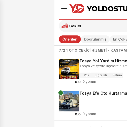
Önerilen
Doğrulanmış
En Çok
7/24 OTO ÇEKICI HIZMETI - KASTA
Tosya Yol Yardım Hizmet
Tosya ve çevre ilçelere hiz
Pos
Sigortalı
Fatura
0 yorum
0.0
Tosya Efe Oto Kurtarm
0 yorum
0.0