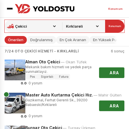
Konumum
Konumum
Önerilen
Doğrulanmış
En Çok Aranan
En Yüksek Puan
7/24 OTO ÇEKICI HIZMETI - KIRKLARELI
6 sonuç
Alman Oto Çekici
— Okan Tüfek
Mekanik bakım hizmeti ve yedek parça
sunmaktayız.
ARA
Pos
Sigortalı
Fatura
0 yorum
0.0
Master Auto Kurtarma Çekici Hız.
— Mahir Gülten
Gazikemal, Ferhat Gerenli Sk., 39200
Babaeski/Kırklareli
ARA
0 yorum
0.0
Burgaz Oto Çekici
— Turgay Ürkmen