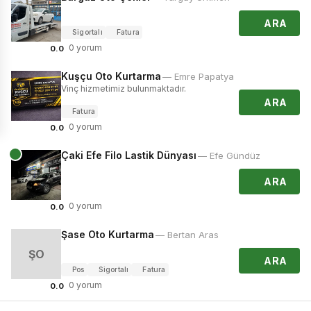
ARA
Sigortalı
Fatura
0 yorum
0.0
Kuşçu Oto Kurtarma
— Emre Papatya
Vinç hizmetimiz bulunmaktadır.
ARA
Fatura
0 yorum
0.0
Çaki Efe Filo Lastik Dünyası
— Efe Gündüz
ARA
0 yorum
0.0
Şase Oto Kurtarma
— Bertan Aras
ŞO
ARA
Pos
Sigortalı
Fatura
0 yorum
0.0