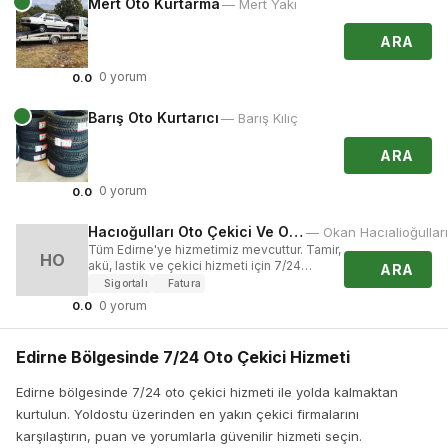
Mert Oto Kurtarma
— Mert Yakı
ARA
0 yorum
0.0
Barış Oto Kurtarıcı
— Barış Kılıç
ARA
0 yorum
0.0
Hacıoğulları Oto Çekici Ve Oto Servis
— Okan Hacıalioğulları
Tüm Edirne'ye hizmetimiz mevcuttur. Tamir,
HO
akü, lastik ve çekici hizmeti için 7/24
ARA
ulaşabilirsiniz.
Sigortalı
Fatura
0 yorum
0.0
Edirne Bölgesinde 7/24 Oto Çekici Hizmeti
Edirne bölgesinde 7/24 oto çekici hizmeti ile yolda kalmaktan
kurtulun. Yoldostu üzerinden en yakın çekici firmalarını
karşılaştırın, puan ve yorumlarla güvenilir hizmeti seçin.