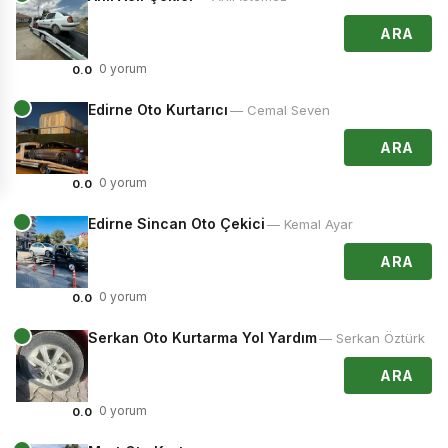
ARA
0 yorum
0.0
Edirne Oto Kurtarıcı
— Cemal Seven
ARA
0 yorum
0.0
Edirne Sincan Oto Çekici
— Kemal Ayar
ARA
0 yorum
0.0
Serkan Oto Kurtarma Yol Yardım
— Serkan Öztürk
ARA
0 yorum
0.0