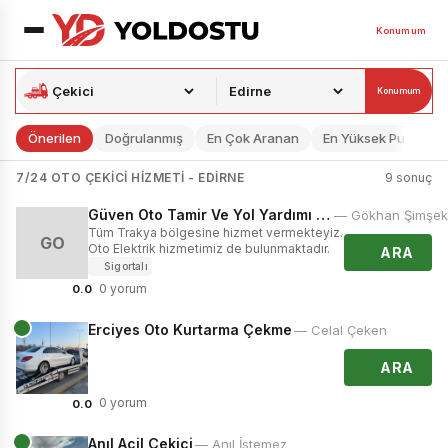
Konumum
Konumum
Önerilen
Doğrulanmış
En Çok Aranan
En Yüksek Puan
7/24 OTO ÇEKICI HIZMETI - EDIRNE
9 sonuç
Güven Oto Tamir Ve Yol Yardımı Hizmetleri
— Gökhan Şimşek
Tüm Trakya bölgesine hizmet vermekteyiz.
GO
Oto Elektrik hizmetimiz de bulunmaktadır.
ARA
Sigortalı
0 yorum
0.0
Erciyes Oto Kurtarma Çekme
— Celal Çeken
ARA
0 yorum
0.0
Anıl Acil Çekici
— Anıl İstemez