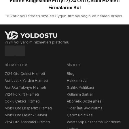
Edirne Bölgesinde En İyi 7/24 Oto Çekici Hizmeti
Firmalarını Bul
Yukarıdaki listeden size en uygun firmayı seçin ve hemen arayın.
7/24 yol yardım hizmetleri platformu
HIZMETLER
ŞIRKET
7/24 Oto Çekici Hizmeti
Blog
Acil Lastik Yardım Hizmeti
Hakkımızda
Acil Akü Takviye Hizmeti
Gizlilik Politikası
7/24 Forklift Hizmeti
Kullanım Şartları
Çoklu Çekici Hizmeti
Abonelik Sözleşmesi
Mobil Oto Ekspertiz Hizmeti
Ticari İleti Aydınlatma
Mobil Oto Elektrik Servisi
Çerez Politikası
7/24 Oto Anahtarcı Hizmeti
WhatsApp Pazarlama Gönderimi
İletişim