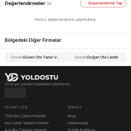
Değerlendirmeler
Değerlendirme Yap
(0)
Henüz değerlendirme yapılmamış.
Bölgedeki Diğer Firmalar
Güven Oto Tamir Ve Yol Yardımı Hizmetleri
Doğan Oto Lastik
Önceki
Sonraki
7/24 yol yardım hizmetleri platformu
HIZMETLER
ŞIRKET
7/24 Oto Çekici Hizmeti
Blog
Acil Lastik Yardım Hizmeti
Hakkımızda
Acil Akü Takviye Hizmeti
Gizlilik Politikası