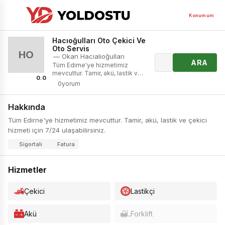
Konumum
Hacıoğulları Oto Çekici Ve
Oto Servis
HO
— Okan Hacıalioğulları
ARA
Tüm Edirne'ye hizmetimiz
mevcuttur. Tamir, akü, lastik ve
0.0
çekici hizmeti için 7/24
0yorum
ulaşabilirsiniz.
Hakkında
Tüm Edirne'ye hizmetimiz mevcuttur. Tamir, akü, lastik ve çekici
hizmeti için 7/24 ulaşabilirsiniz.
Sigortalı
Fatura
Hizmetler
Çekici
Lastikçi
Akü
Forklift