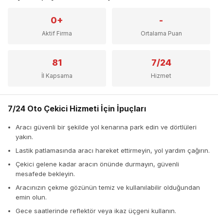
0+
-
Aktif Firma
Ortalama Puan
81
7/24
İl Kapsama
Hizmet
7/24 Oto Çekici Hizmeti İçin İpuçları
Aracı güvenli bir şekilde yol kenarına park edin ve dörtlüleri
yakın.
Lastik patlamasında aracı hareket ettirmeyin, yol yardım çağırın.
Çekici gelene kadar aracın önünde durmayın, güvenli
mesafede bekleyin.
Aracınızın çekme gözünün temiz ve kullanılabilir olduğundan
emin olun.
Gece saatlerinde reflektör veya ikaz üçgeni kullanın.