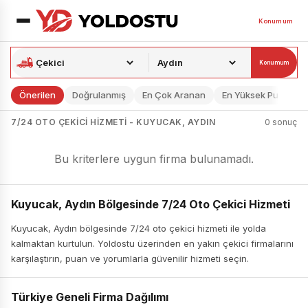
Konumum
Konumum
Önerilen
Doğrulanmış
En Çok Aranan
En Yüksek Puan
7/24 OTO ÇEKICI HIZMETI - KUYUCAK, AYDIN
0 sonuç
Bu kriterlere uygun firma bulunamadı.
Kuyucak, Aydın Bölgesinde 7/24 Oto Çekici Hizmeti
Kuyucak, Aydın bölgesinde 7/24 oto çekici hizmeti ile yolda
kalmaktan kurtulun. Yoldostu üzerinden en yakın çekici firmalarını
karşılaştırın, puan ve yorumlarla güvenilir hizmeti seçin.
Türkiye Geneli Firma Dağılımı