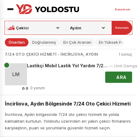
Konumum
Konumum
Önerilen
Doğrulanmış
En Çok Aranan
En Yüksek Puan
7/24 OTO ÇEKICI HIZMETI - İNCIRLIOVA, AYDIN
1 sonuç
Lastikçi Mobil Lastik Yol Yardım 7/24 Hizmetinizdeyiz
— Ümit Damga
LM
ARA
0 yorum
0.0
İncirliova, Aydın Bölgesinde 7/24 Oto Çekici Hizmeti
İncirliova, Aydın bölgesinde 7/24 oto çekici hizmeti ile yolda
kalmaktan kurtulun. Yoldostu üzerinden en yakın çekici firmalarını
karşılaştırın, puan ve yorumlarla güvenilir hizmeti seçin.