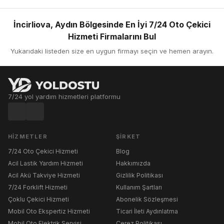
İncirliova, Aydın Bölgesinde En İyi 7/24 Oto Çekici
Hizmeti Firmalarını Bul
Yukarıdaki listeden size en uygun firmayı seçin ve hemen arayın.
7/24 yol yardım hizmetleri platformu
HIZMETLER
ŞIRKET
7/24 Oto Çekici Hizmeti
Blog
Acil Lastik Yardım Hizmeti
Hakkımızda
Acil Akü Takviye Hizmeti
Gizlilik Politikası
7/24 Forklift Hizmeti
Kullanım Şartları
Çoklu Çekici Hizmeti
Abonelik Sözleşmesi
Mobil Oto Ekspertiz Hizmeti
Ticari İleti Aydınlatma
Mobil Oto Elektrik Servisi
Çerez Politikası