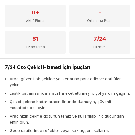
0+
-
Aktif Firma
Ortalama Puan
81
7/24
İl Kapsama
Hizmet
7/24 Oto Çekici Hizmeti İçin İpuçları
Aracı güvenli bir şekilde yol kenarına park edin ve dörtlüleri
yakın.
Lastik patlamasında aracı hareket ettirmeyin, yol yardım çağırın.
Çekici gelene kadar aracın önünde durmayın, güvenli
mesafede bekleyin.
Aracınızın çekme gözünün temiz ve kullanılabilir olduğundan
emin olun.
Gece saatlerinde reflektör veya ikaz üçgeni kullanın.