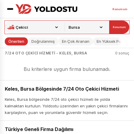
Konumum
Konumum
Önerilen
Doğrulanmış
En Çok Aranan
En Yüksek Puan
7/24 OTO ÇEKICI HIZMETI - KELES, BURSA
0 sonuç
Bu kriterlere uygun firma bulunamadı.
Keles, Bursa Bölgesinde 7/24 Oto Çekici Hizmeti
Keles, Bursa bölgesinde 7/24 oto çekici hizmeti ile yolda
kalmaktan kurtulun. Yoldostu üzerinden en yakın çekici firmalarını
karşılaştırın, puan ve yorumlarla güvenilir hizmeti seçin.
Türkiye Geneli Firma Dağılımı