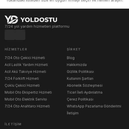
7/24 yol yardım hizmetleri platformu
HIZMETLER
ŞIRKET
7/24 Oto Çekici Hizmeti
Blog
Acil Lastik Yardım Hizmeti
Hakkımızda
Acil Akü Takviye Hizmeti
Gizlilik Politikası
7/24 Forklift Hizmeti
Kullanım Şartları
Çoklu Çekici Hizmeti
Abonelik Sözleşmesi
Mobil Oto Ekspertiz Hizmeti
Ticari İleti Aydınlatma
Mobil Oto Elektrik Servisi
Çerez Politikası
7/24 Oto Anahtarcı Hizmeti
WhatsApp Pazarlama Gönderimi
İletişim
İLETIŞIM