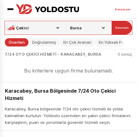
Konumum
Konumum
Önerilen
Doğrulanmış
En Çok Aranan
En Yüksek Puan
7/24 OTO ÇEKICI HIZMETI - KARACABEY, BURSA
0 sonuç
Bu kriterlere uygun firma bulunamadı.
Karacabey, Bursa Bölgesinde 7/24 Oto Çekici
Hizmeti
Karacabey, Bursa bölgesinde 7/24 oto çekici hizmeti ile yolda
kalmaktan kurtulun. Yoldostu üzerinden en yakın çekici firmalarını
karşılaştırın, puan ve yorumlarla güvenilir hizmeti seçin.