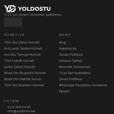
7/24 yol yardım hizmetleri platformu
HIZMETLER
ŞIRKET
7/24 Oto Çekici Hizmeti
Blog
Acil Lastik Yardım Hizmeti
Hakkımızda
Acil Akü Takviye Hizmeti
Gizlilik Politikası
7/24 Forklift Hizmeti
Kullanım Şartları
Çoklu Çekici Hizmeti
Abonelik Sözleşmesi
Mobil Oto Ekspertiz Hizmeti
Ticari İleti Aydınlatma
Mobil Oto Elektrik Servisi
Çerez Politikası
7/24 Oto Anahtarcı Hizmeti
WhatsApp Pazarlama Gönderimi
İletişim
İLETIŞIM
0212 909 54 00
info@yoldostu.net