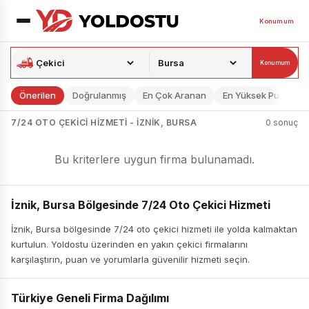
Konumum
Konumum
Önerilen
Doğrulanmış
En Çok Aranan
En Yüksek Puan
7/24 OTO ÇEKICI HIZMETI - İZNIK, BURSA
0 sonuç
Bu kriterlere uygun firma bulunamadı.
İznik, Bursa Bölgesinde 7/24 Oto Çekici Hizmeti
İznik, Bursa bölgesinde 7/24 oto çekici hizmeti ile yolda kalmaktan
kurtulun. Yoldostu üzerinden en yakın çekici firmalarını
karşılaştırın, puan ve yorumlarla güvenilir hizmeti seçin.
Türkiye Geneli Firma Dağılımı