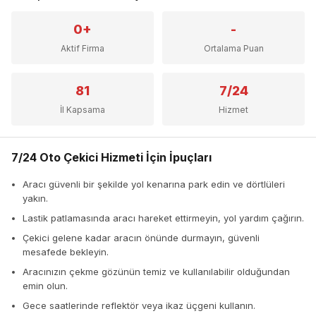
0+
-
Aktif Firma
Ortalama Puan
81
7/24
İl Kapsama
Hizmet
7/24 Oto Çekici Hizmeti İçin İpuçları
Aracı güvenli bir şekilde yol kenarına park edin ve dörtlüleri
yakın.
Lastik patlamasında aracı hareket ettirmeyin, yol yardım çağırın.
Çekici gelene kadar aracın önünde durmayın, güvenli
mesafede bekleyin.
Aracınızın çekme gözünün temiz ve kullanılabilir olduğundan
emin olun.
Gece saatlerinde reflektör veya ikaz üçgeni kullanın.