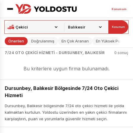
Konumum
Konumum
Önerilen
Doğrulanmış
En Çok Aranan
En Yüksek Puan
7/24 OTO ÇEKICI HIZMETI - DURSUNBEY, BALIKESIR
0 sonuç
Bu kriterlere uygun firma bulunamadı.
Dursunbey, Balıkesir Bölgesinde 7/24 Oto Çekici
Hizmeti
Dursunbey, Balıkesir bölgesinde 7/24 oto çekici hizmeti ile yolda
kalmaktan kurtulun. Yoldostu üzerinden en yakın çekici firmalarını
karşılaştırın, puan ve yorumlarla güvenilir hizmeti seçin.