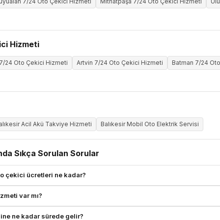
uyualan 7/24 Oto Çekici Hizmeti
Mithatpaşa 7/24 Oto Çekici Hizmeti
Ulu
ci Hizmeti
 7/24 Oto Çekici Hizmeti
Artvin 7/24 Oto Çekici Hizmeti
Batman 7/24 Oto
alıkesir Acil Akü Takviye Hizmeti
Balıkesir Mobil Oto Elektrik Servisi
nda Sıkça Sorulan Sorular
 çekici ücretleri ne kadar?
izmeti var mı?
ine ne kadar sürede gelir?