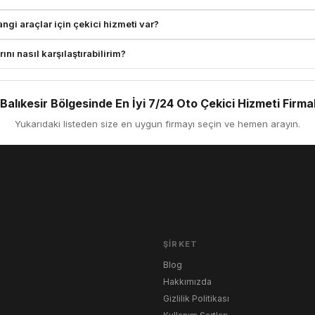
gi araçlar için çekici hizmeti var?
ını nasıl karşılaştırabilirim?
alıkesir Bölgesinde En İyi 7/24 Oto Çekici Hizmeti Firmal
Yukarıdaki listeden size en uygun firmayı seçin ve hemen arayın.
ŞIRKET
Blog
Hakkımızda
Gizlilik Politikası