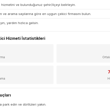
 hizmetini ve bulunduğunuz şehir/ilçeyi belirleyin.
 ve arama sayılarına göre en uygun çekici firmasını bulun.
yın, yardım hızlıca gelsin.
i Hizmeti İstatistikleri
+
irma
Orta
sama
H
uçları
a park edin ve dörtlüleri yakın.