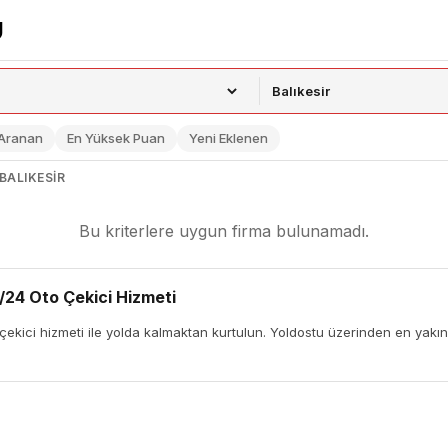
 Aranan
En Yüksek Puan
Yeni Eklenen
BALIKESIR
Bu kriterlere uygun firma bulunamadı.
/24 Oto Çekici Hizmeti
kici hizmeti ile yolda kalmaktan kurtulun. Yoldostu üzerinden en yakın ç