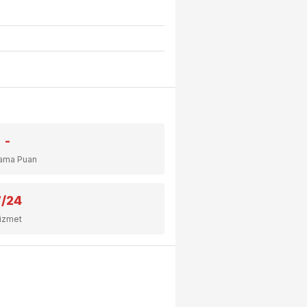
-
lama Puan
7/24
izmet