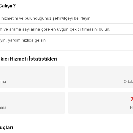
alışır?
 hizmetini ve bulunduğunuz şehir/ilçeyi belirleyin.
 ve arama sayılarına göre en uygun çekici firmasını bulun.
yın, yardım hızlıca gelsin.
kici Hizmeti İstatistikleri
irma
Orta
sama
H
uçları