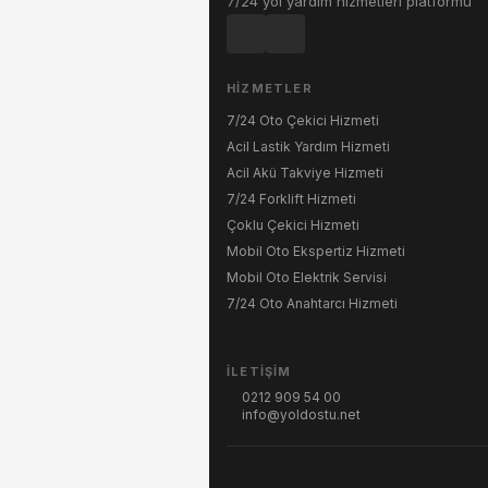
7/24 yol yardım hizmetleri platformu
HIZMETLER
7/24 Oto Çekici Hizmeti
Acil Lastik Yardım Hizmeti
Acil Akü Takviye Hizmeti
7/24 Forklift Hizmeti
Çoklu Çekici Hizmeti
Mobil Oto Ekspertiz Hizmeti
Mobil Oto Elektrik Servisi
7/24 Oto Anahtarcı Hizmeti
İLETIŞIM
0212 909 54 00
info@yoldostu.net