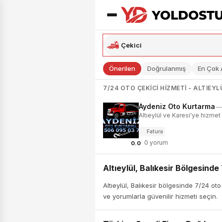
Önerilen
Doğrulanmış
En Çok
7/24 OTO ÇEKICI HIZMETI - ALTIEYL
Aydeniz Oto Kurtarma
—
Altıeylül ve Karesi'ye hizme
Fatura
0 yorum
0.0
Altıeylül, Balıkesir Bölgesinde
Altıeylül, Balıkesir bölgesinde 7/24 ot
ve yorumlarla güvenilir hizmeti seçin.