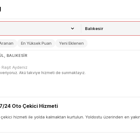
 Aranan
En Yüksek Puan
Yeni Eklenen
ÜL, BALIKESIR
 Raşit Aydeniz
t veriyoruz. Akü takviye hizmeti de sunmaktayız.
 7/24 Oto Çekici Hizmeti
o çekici hizmeti ile yolda kalmaktan kurtulun. Yoldostu üzerinden en yakın 