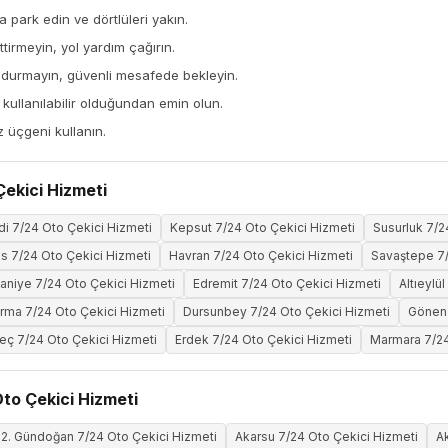
a park edin ve dörtlüleri yakın.
tirmeyin, yol yardım çağırın.
 durmayın, güvenli mesafede bekleyin.
ullanılabilir olduğundan emin olun.
z üçgeni kullanın.
Çekici Hizmeti
ndi 7/24 Oto Çekici Hizmeti
Kepsut 7/24 Oto Çekici Hizmeti
Susurluk 7/2
 7/24 Oto Çekici Hizmeti
Havran 7/24 Oto Çekici Hizmeti
Savaştepe 7/
aniye 7/24 Oto Çekici Hizmeti
Edremit 7/24 Oto Çekici Hizmeti
Altıeylü
rma 7/24 Oto Çekici Hizmeti
Dursunbey 7/24 Oto Çekici Hizmeti
Gönen 
ç 7/24 Oto Çekici Hizmeti
Erdek 7/24 Oto Çekici Hizmeti
Marmara 7/24
Oto Çekici Hizmeti
2. Gündoğan 7/24 Oto Çekici Hizmeti
Akarsu 7/24 Oto Çekici Hizmeti
A