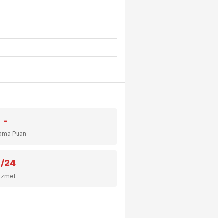
-
lama Puan
7/24
izmet