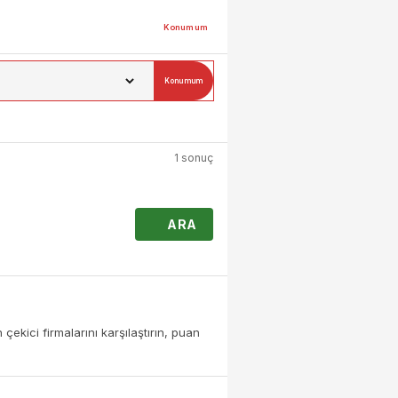
Konumum
Konumum
1 sonuç
ARA
çekici firmalarını karşılaştırın, puan