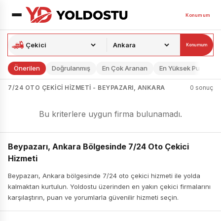
Konumum
Konumum
Önerilen
Doğrulanmış
En Çok Aranan
En Yüksek Puan
7/24 OTO ÇEKICI HIZMETI - BEYPAZARI, ANKARA
0 sonuç
Bu kriterlere uygun firma bulunamadı.
Beypazarı, Ankara Bölgesinde 7/24 Oto Çekici
Hizmeti
Beypazarı, Ankara bölgesinde 7/24 oto çekici hizmeti ile yolda
kalmaktan kurtulun. Yoldostu üzerinden en yakın çekici firmalarını
karşılaştırın, puan ve yorumlarla güvenilir hizmeti seçin.