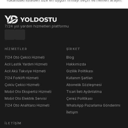
7/24 yol yardım hizmetleri platformu
HIZMETLER
ŞIRKET
7/24 Oto Çekici Hizmeti
Blog
Acil Lastik Yardım Hizmeti
Hakkımızda
Acil Akü Takviye Hizmeti
Gizlilik Politikası
7/24 Forklift Hizmeti
Kullanım Şartları
Çoklu Çekici Hizmeti
Abonelik Sözleşmesi
Mobil Oto Ekspertiz Hizmeti
Ticari İleti Aydınlatma
Mobil Oto Elektrik Servisi
Çerez Politikası
7/24 Oto Anahtarcı Hizmeti
WhatsApp Pazarlama Gönderimi
İletişim
İLETIŞIM