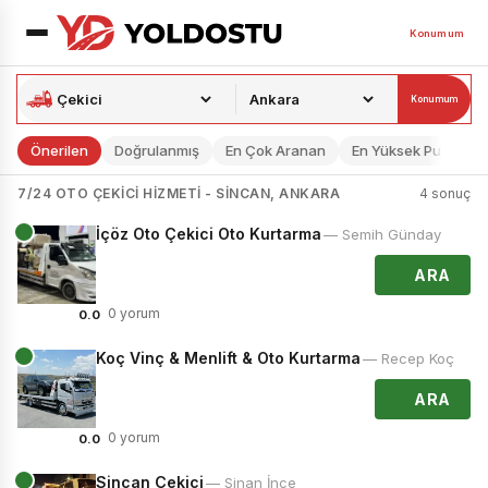
Konumum
Konumum
Önerilen
Doğrulanmış
En Çok Aranan
En Yüksek Puan
7/24 OTO ÇEKICI HIZMETI - SINCAN, ANKARA
4 sonuç
İçöz Oto Çekici Oto Kurtarma
— Semih Günday
ARA
0 yorum
0.0
Koç Vinç & Menlift & Oto Kurtarma
— Recep Koç
ARA
0 yorum
0.0
Sincan Çekici
— Sinan İnce