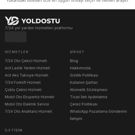
Yukarıdaki listeden size en uygun firmayı seçin ve hemen arayın.
7/24 yol yardım hizmetleri platformu
HIZMETLER
ŞIRKET
7/24 Oto Çekici Hizmeti
Blog
Acil Lastik Yardım Hizmeti
Hakkımızda
Acil Akü Takviye Hizmeti
Gizlilik Politikası
7/24 Forklift Hizmeti
Kullanım Şartları
Çoklu Çekici Hizmeti
Abonelik Sözleşmesi
Mobil Oto Ekspertiz Hizmeti
Ticari İleti Aydınlatma
Mobil Oto Elektrik Servisi
Çerez Politikası
7/24 Oto Anahtarcı Hizmeti
WhatsApp Pazarlama Gönderimi
İletişim
İLETIŞIM