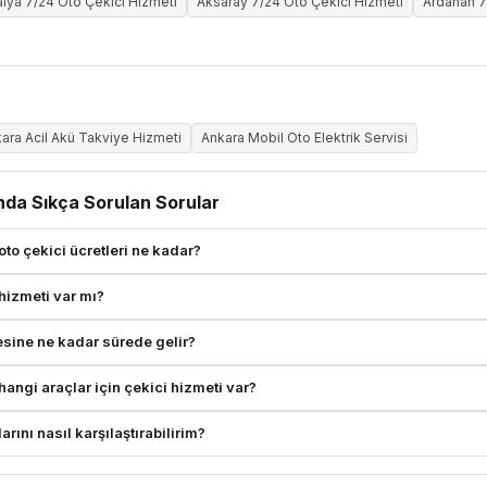
alya 7/24 Oto Çekici Hizmeti
Aksaray 7/24 Oto Çekici Hizmeti
Ardahan 7
ara Acil Akü Takviye Hizmeti
Ankara Mobil Oto Elektrik Servisi
nda Sıkça Sorulan Sorular
to çekici ücretleri ne kadar?
hizmeti var mı?
sine ne kadar sürede gelir?
ngi araçlar için çekici hizmeti var?
rını nasıl karşılaştırabilirim?