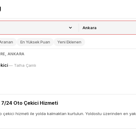
 Aranan
En Yüksek Puan
Yeni Eklenen
ERE, ANKARA
kici
— Talha Çamlı
 7/24 Oto Çekici Hizmeti
çekici hizmeti ile yolda kalmaktan kurtulun. Yoldostu üzerinden en yakın 