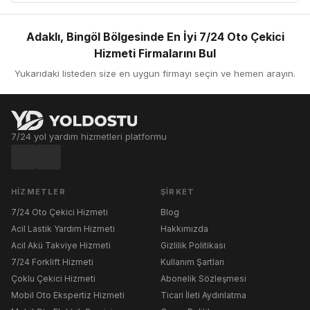
Adaklı, Bingöl Bölgesinde En İyi 7/24 Oto Çekici
Hizmeti Firmalarını Bul
Yukarıdaki listeden size en uygun firmayı seçin ve hemen arayın.
7/24 yol yardım hizmetleri platformu
HIZMETLER
ŞIRKET
7/24 Oto Çekici Hizmeti
Blog
Acil Lastik Yardım Hizmeti
Hakkımızda
Acil Akü Takviye Hizmeti
Gizlilik Politikası
7/24 Forklift Hizmeti
Kullanım Şartları
Çoklu Çekici Hizmeti
Abonelik Sözleşmesi
Mobil Oto Ekspertiz Hizmeti
Ticari İleti Aydınlatma