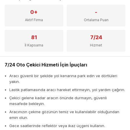
0+
-
Aktif Firma
Ortalama Puan
81
7/24
İl Kapsama
Hizmet
7/24 Oto Çekici Hizmeti İçin İpuçları
Aracı güvenli bir şekilde yol kenarına park edin ve dörtlüleri
yakın.
Lastik patlamasında aracı hareket ettirmeyin, yol yardım çağırın.
Çekici gelene kadar aracın önünde durmayın, güvenli
mesafede bekleyin.
Aracınızın çekme gözünün temiz ve kullanılabilir olduğundan
emin olun.
Gece saatlerinde reflektör veya ikaz üçgeni kullanın.