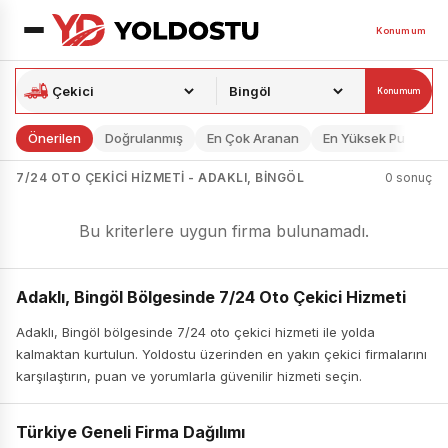
Konumum
Konumum
Önerilen
Doğrulanmış
En Çok Aranan
En Yüksek Puan
7/24 OTO ÇEKICI HIZMETI - ADAKLI, BINGÖL
0 sonuç
Bu kriterlere uygun firma bulunamadı.
Adaklı, Bingöl Bölgesinde 7/24 Oto Çekici Hizmeti
Adaklı, Bingöl bölgesinde 7/24 oto çekici hizmeti ile yolda
kalmaktan kurtulun. Yoldostu üzerinden en yakın çekici firmalarını
karşılaştırın, puan ve yorumlarla güvenilir hizmeti seçin.
Türkiye Geneli Firma Dağılımı