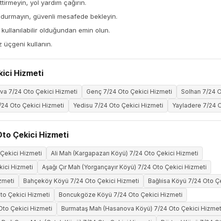
tirmeyin, yol yardım çağırın.
 durmayın, güvenli mesafede bekleyin.
ullanılabilir olduğundan emin olun.
z üçgeni kullanın.
kici Hizmeti
ova 7/24 Oto Çekici Hizmeti
Genç 7/24 Oto Çekici Hizmeti
Solhan 7/24 O
7/24 Oto Çekici Hizmeti
Yedisu 7/24 Oto Çekici Hizmeti
Yayladere 7/24 O
Oto Çekici Hizmeti
Çekici Hizmeti
Ali Mah (Kargapazarı Köyü) 7/24 Oto Çekici Hizmeti
kici Hizmeti
Aşağı Çır Mah (Yorgançayır Köyü) 7/24 Oto Çekici Hizmeti
zmeti
Bahçeköy Köyü 7/24 Oto Çekici Hizmeti
Bağlıisa Köyü 7/24 Oto Ç
o Çekici Hizmeti
Boncukgöze Köyü 7/24 Oto Çekici Hizmeti
to Çekici Hizmeti
Burmataş Mah (Hasanova Köyü) 7/24 Oto Çekici Hizmet