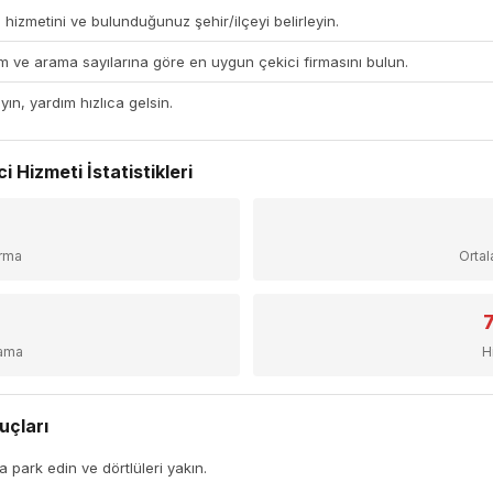
 hizmetini ve bulunduğunuz şehir/ilçeyi belirleyin.
 ve arama sayılarına göre en uygun çekici firmasını bulun.
yın, yardım hızlıca gelsin.
i Hizmeti İstatistikleri
+
irma
Orta
sama
H
uçları
a park edin ve dörtlüleri yakın.