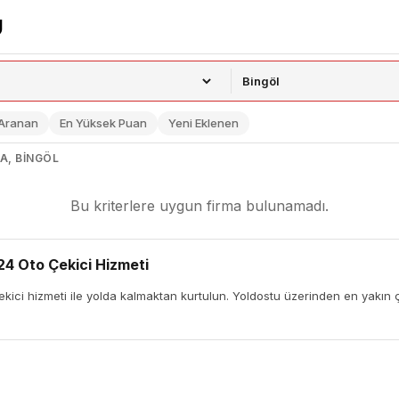
 Aranan
En Yüksek Puan
Yeni Eklenen
VA, BINGÖL
Bu kriterlere uygun firma bulunamadı.
24 Oto Çekici Hizmeti
kici hizmeti ile yolda kalmaktan kurtulun. Yoldostu üzerinden en yakın çe