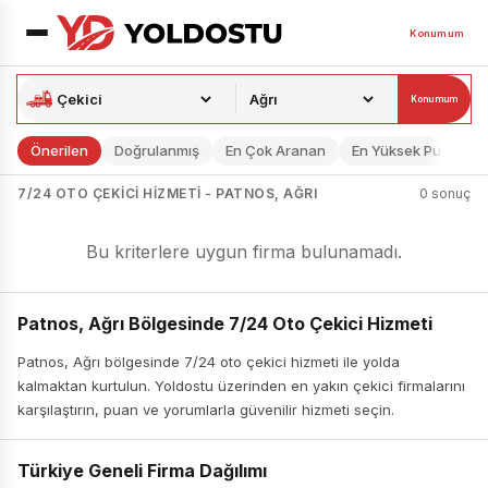
Konumum
Konumum
Önerilen
Doğrulanmış
En Çok Aranan
En Yüksek Puan
7/24 OTO ÇEKICI HIZMETI - PATNOS, AĞRI
0 sonuç
Bu kriterlere uygun firma bulunamadı.
Patnos, Ağrı Bölgesinde 7/24 Oto Çekici Hizmeti
Patnos, Ağrı bölgesinde 7/24 oto çekici hizmeti ile yolda
kalmaktan kurtulun. Yoldostu üzerinden en yakın çekici firmalarını
karşılaştırın, puan ve yorumlarla güvenilir hizmeti seçin.
Türkiye Geneli Firma Dağılımı