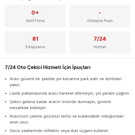
0+
-
Aktif Firma
Ortalama Puan
81
7/24
İl Kapsama
Hizmet
7/24 Oto Çekici Hizmeti İçin İpuçları
Aracı güvenli bir şekilde yol kenarına park edin ve dörtlüleri
yakın.
Lastik patlamasında aracı hareket ettirmeyin, yol yardım çağırın.
Çekici gelene kadar aracın önünde durmayın, güvenli
mesafede bekleyin.
Aracınızın çekme gözünün temiz ve kullanılabilir olduğundan
emin olun.
Gece saatlerinde reflektör veya ikaz üçgeni kullanın.