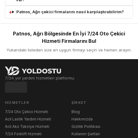
Patnos, Ağrı çekici firmalarını nasıl karşılaştırabilirim?
Patnos, Ağrı Bölgesinde En İyi 7/24 Oto Çekici
Hizmeti Firmalarını Bul
Yukarıdaki listeden size en uygun firmayı seçin ve hemen arayın.
7/24 yol yardım hizmetleri platformu
HIZMETLER
ŞIRKET
7/24 Oto Çekici Hizmeti
Blog
Acil Lastik Yardım Hizmeti
Hakkımızda
Acil Akü Takviye Hizmeti
Gizlilik Politikası
7/24 Forklift Hizmeti
Kullanım Şartları