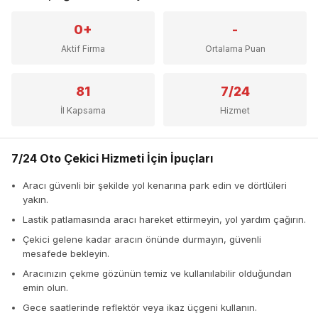
0+
-
Aktif Firma
Ortalama Puan
81
7/24
İl Kapsama
Hizmet
7/24 Oto Çekici Hizmeti İçin İpuçları
Aracı güvenli bir şekilde yol kenarına park edin ve dörtlüleri
yakın.
Lastik patlamasında aracı hareket ettirmeyin, yol yardım çağırın.
Çekici gelene kadar aracın önünde durmayın, güvenli
mesafede bekleyin.
Aracınızın çekme gözünün temiz ve kullanılabilir olduğundan
emin olun.
Gece saatlerinde reflektör veya ikaz üçgeni kullanın.