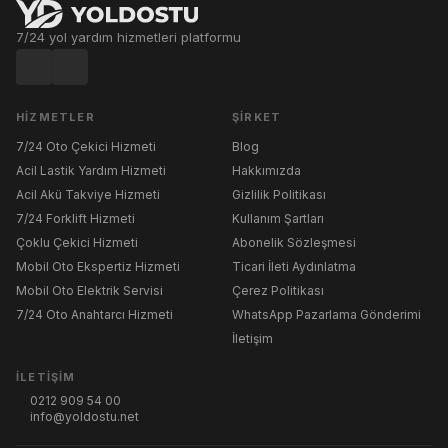
7/24 yol yardım hizmetleri platformu
HIZMETLER
ŞIRKET
7/24 Oto Çekici Hizmeti
Blog
Acil Lastik Yardım Hizmeti
Hakkımızda
Acil Akü Takviye Hizmeti
Gizlilik Politikası
7/24 Forklift Hizmeti
Kullanım Şartları
Çoklu Çekici Hizmeti
Abonelik Sözleşmesi
Mobil Oto Ekspertiz Hizmeti
Ticari İleti Aydınlatma
Mobil Oto Elektrik Servisi
Çerez Politikası
7/24 Oto Anahtarcı Hizmeti
WhatsApp Pazarlama Gönderimi
İletişim
İLETIŞIM
0212 909 54 00
info@yoldostu.net