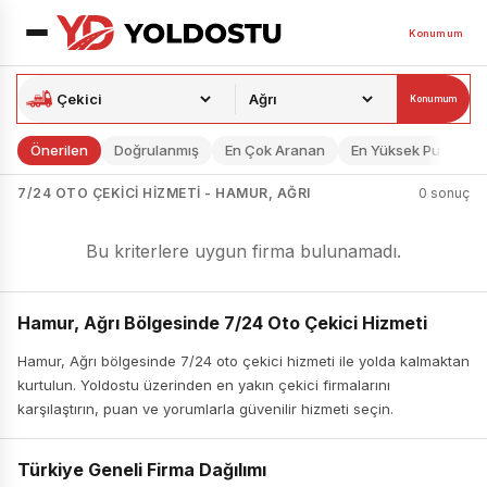
Konumum
Konumum
Önerilen
Doğrulanmış
En Çok Aranan
En Yüksek Puan
7/24 OTO ÇEKICI HIZMETI - HAMUR, AĞRI
0 sonuç
Bu kriterlere uygun firma bulunamadı.
Hamur, Ağrı Bölgesinde 7/24 Oto Çekici Hizmeti
Hamur, Ağrı bölgesinde 7/24 oto çekici hizmeti ile yolda kalmaktan
kurtulun. Yoldostu üzerinden en yakın çekici firmalarını
karşılaştırın, puan ve yorumlarla güvenilir hizmeti seçin.
Türkiye Geneli Firma Dağılımı