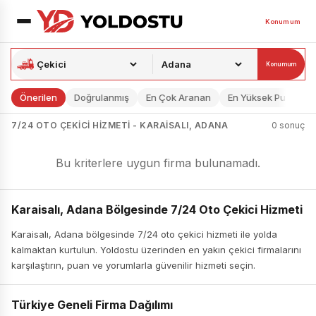
Konumum
Konumum
Önerilen
Doğrulanmış
En Çok Aranan
En Yüksek Puan
7/24 OTO ÇEKICI HIZMETI - KARAISALI, ADANA
0 sonuç
Bu kriterlere uygun firma bulunamadı.
Karaisalı, Adana Bölgesinde 7/24 Oto Çekici Hizmeti
Karaisalı, Adana bölgesinde 7/24 oto çekici hizmeti ile yolda
kalmaktan kurtulun. Yoldostu üzerinden en yakın çekici firmalarını
karşılaştırın, puan ve yorumlarla güvenilir hizmeti seçin.
Türkiye Geneli Firma Dağılımı