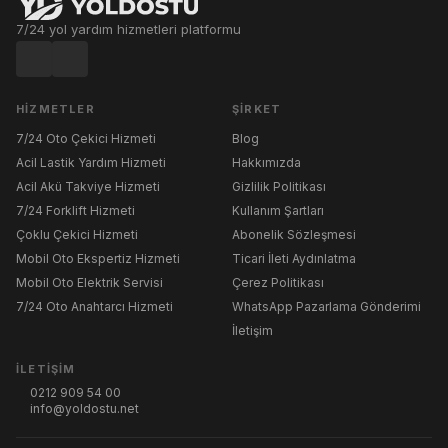
7/24 yol yardım hizmetleri platformu
HIZMETLER
ŞIRKET
7/24 Oto Çekici Hizmeti
Blog
Acil Lastik Yardım Hizmeti
Hakkımızda
Acil Akü Takviye Hizmeti
Gizlilik Politikası
7/24 Forklift Hizmeti
Kullanım Şartları
Çoklu Çekici Hizmeti
Abonelik Sözleşmesi
Mobil Oto Ekspertiz Hizmeti
Ticari İleti Aydınlatma
Mobil Oto Elektrik Servisi
Çerez Politikası
7/24 Oto Anahtarcı Hizmeti
WhatsApp Pazarlama Gönderimi
İletişim
İLETIŞIM
0212 909 54 00
info@yoldostu.net