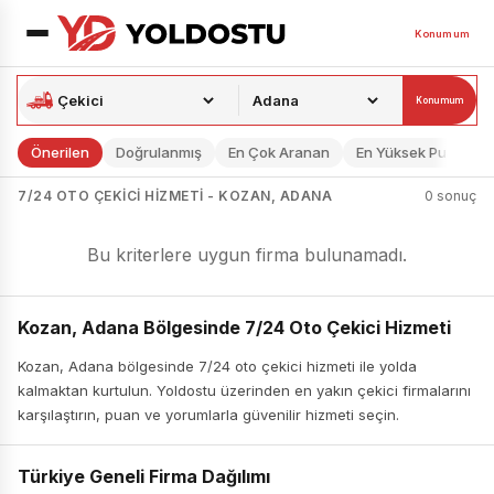
Konumum
Konumum
Önerilen
Doğrulanmış
En Çok Aranan
En Yüksek Puan
7/24 OTO ÇEKICI HIZMETI - KOZAN, ADANA
0 sonuç
Bu kriterlere uygun firma bulunamadı.
Kozan, Adana Bölgesinde 7/24 Oto Çekici Hizmeti
Kozan, Adana bölgesinde 7/24 oto çekici hizmeti ile yolda
kalmaktan kurtulun. Yoldostu üzerinden en yakın çekici firmalarını
karşılaştırın, puan ve yorumlarla güvenilir hizmeti seçin.
Türkiye Geneli Firma Dağılımı