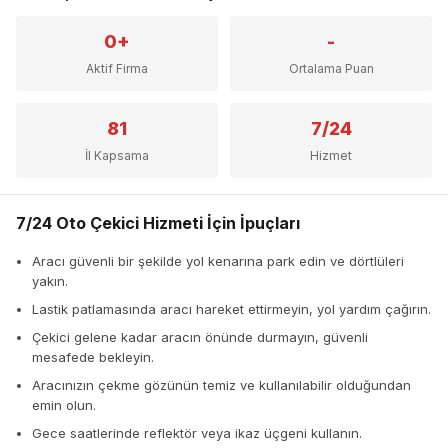
0+
-
Aktif Firma
Ortalama Puan
81
7/24
İl Kapsama
Hizmet
7/24 Oto Çekici Hizmeti İçin İpuçları
Aracı güvenli bir şekilde yol kenarına park edin ve dörtlüleri
yakın.
Lastik patlamasında aracı hareket ettirmeyin, yol yardım çağırın.
Çekici gelene kadar aracın önünde durmayın, güvenli
mesafede bekleyin.
Aracınızın çekme gözünün temiz ve kullanılabilir olduğundan
emin olun.
Gece saatlerinde reflektör veya ikaz üçgeni kullanın.