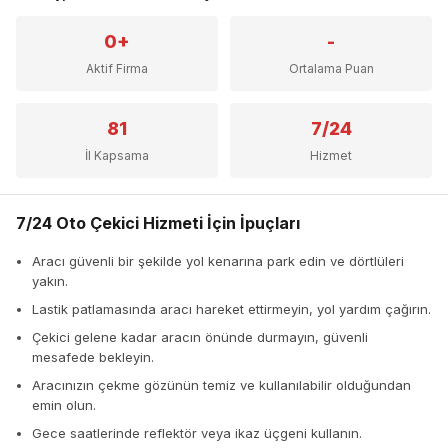
0+
-
Aktif Firma
Ortalama Puan
81
7/24
İl Kapsama
Hizmet
7/24 Oto Çekici Hizmeti İçin İpuçları
Aracı güvenli bir şekilde yol kenarına park edin ve dörtlüleri
yakın.
Lastik patlamasında aracı hareket ettirmeyin, yol yardım çağırın.
Çekici gelene kadar aracın önünde durmayın, güvenli
mesafede bekleyin.
Aracınızın çekme gözünün temiz ve kullanılabilir olduğundan
emin olun.
Gece saatlerinde reflektör veya ikaz üçgeni kullanın.