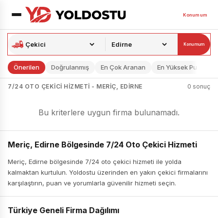
Konumum
Konumum
Önerilen
Doğrulanmış
En Çok Aranan
En Yüksek Puan
7/24 OTO ÇEKICI HIZMETI - MERIÇ, EDIRNE
0 sonuç
Bu kriterlere uygun firma bulunamadı.
Meriç, Edirne Bölgesinde 7/24 Oto Çekici Hizmeti
Meriç, Edirne bölgesinde 7/24 oto çekici hizmeti ile yolda
kalmaktan kurtulun. Yoldostu üzerinden en yakın çekici firmalarını
karşılaştırın, puan ve yorumlarla güvenilir hizmeti seçin.
Türkiye Geneli Firma Dağılımı