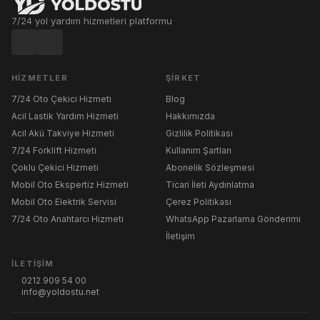
7/24 yol yardım hizmetleri platformu
HIZMETLER
ŞIRKET
7/24 Oto Çekici Hizmeti
Blog
Acil Lastik Yardım Hizmeti
Hakkımızda
Acil Akü Takviye Hizmeti
Gizlilik Politikası
7/24 Forklift Hizmeti
Kullanım Şartları
Çoklu Çekici Hizmeti
Abonelik Sözleşmesi
Mobil Oto Ekspertiz Hizmeti
Ticari İleti Aydınlatma
Mobil Oto Elektrik Servisi
Çerez Politikası
7/24 Oto Anahtarcı Hizmeti
WhatsApp Pazarlama Gönderimi
İletişim
İLETIŞIM
0212 909 54 00
info@yoldostu.net