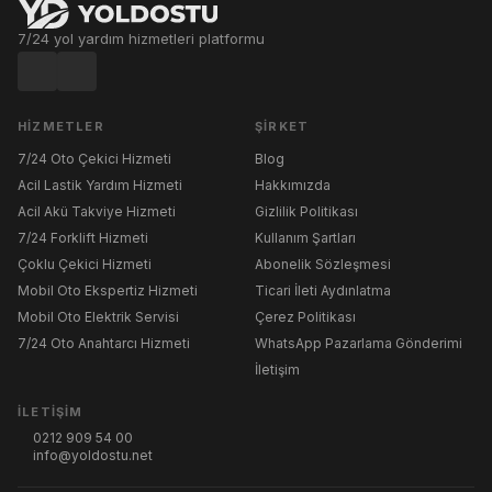
7/24 yol yardım hizmetleri platformu
HIZMETLER
ŞIRKET
7/24 Oto Çekici Hizmeti
Blog
Acil Lastik Yardım Hizmeti
Hakkımızda
Acil Akü Takviye Hizmeti
Gizlilik Politikası
7/24 Forklift Hizmeti
Kullanım Şartları
Çoklu Çekici Hizmeti
Abonelik Sözleşmesi
Mobil Oto Ekspertiz Hizmeti
Ticari İleti Aydınlatma
Mobil Oto Elektrik Servisi
Çerez Politikası
7/24 Oto Anahtarcı Hizmeti
WhatsApp Pazarlama Gönderimi
İletişim
İLETIŞIM
0212 909 54 00
info@yoldostu.net