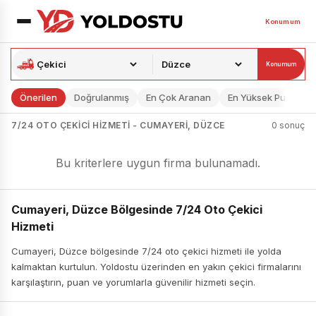
Konumum
Konumum
Önerilen
Doğrulanmış
En Çok Aranan
En Yüksek Puan
7/24 OTO ÇEKICI HIZMETI - CUMAYERI, DÜZCE
0 sonuç
Bu kriterlere uygun firma bulunamadı.
Cumayeri, Düzce Bölgesinde 7/24 Oto Çekici
Hizmeti
Cumayeri, Düzce bölgesinde 7/24 oto çekici hizmeti ile yolda
kalmaktan kurtulun. Yoldostu üzerinden en yakın çekici firmalarını
karşılaştırın, puan ve yorumlarla güvenilir hizmeti seçin.