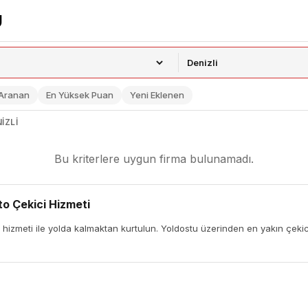
 Aranan
En Yüksek Puan
Yeni Eklenen
IZLI
Bu kriterlere uygun firma bulunamadı.
to Çekici Hizmeti
 hizmeti ile yolda kalmaktan kurtulun. Yoldostu üzerinden en yakın çekici 