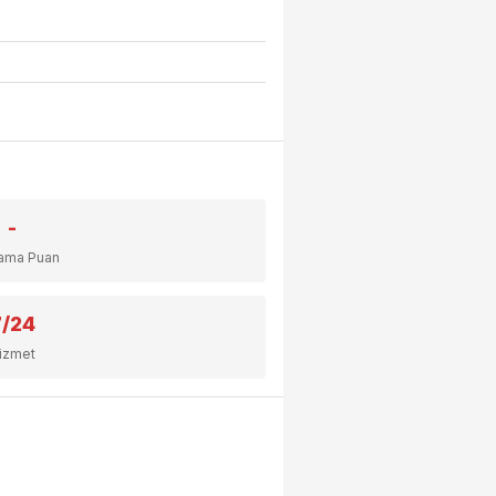
-
lama Puan
7/24
izmet