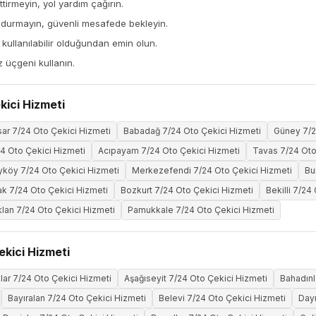
tirmeyin, yol yardım çağırın.
 durmayın, güvenli mesafede bekleyin.
ullanılabilir olduğundan emin olun.
z üçgeni kullanın.
kici Hizmeti
sar 7/24 Oto Çekici Hizmeti
Babadağ 7/24 Oto Çekici Hizmeti
Güney 7/2
24 Oto Çekici Hizmeti
Acıpayam 7/24 Oto Çekici Hizmeti
Tavas 7/24 Oto
yköy 7/24 Oto Çekici Hizmeti
Merkezefendi 7/24 Oto Çekici Hizmeti
Bu
k 7/24 Oto Çekici Hizmeti
Bozkurt 7/24 Oto Çekici Hizmeti
Bekilli 7/24
lan 7/24 Oto Çekici Hizmeti
Pamukkale 7/24 Oto Çekici Hizmeti
ekici Hizmeti
klar 7/24 Oto Çekici Hizmeti
Aşağıseyit 7/24 Oto Çekici Hizmeti
Bahadınl
Bayıralan 7/24 Oto Çekici Hizmeti
Belevi 7/24 Oto Çekici Hizmeti
Dayı