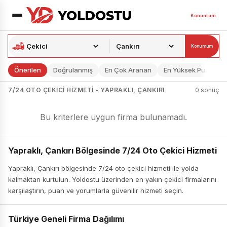
Konumum
Konumum
Önerilen
Doğrulanmış
En Çok Aranan
En Yüksek Puan
7/24 OTO ÇEKICI HIZMETI - YAPRAKLI, ÇANKIRI
0 sonuç
Bu kriterlere uygun firma bulunamadı.
Yapraklı, Çankırı Bölgesinde 7/24 Oto Çekici Hizmeti
Yapraklı, Çankırı bölgesinde 7/24 oto çekici hizmeti ile yolda
kalmaktan kurtulun. Yoldostu üzerinden en yakın çekici firmalarını
karşılaştırın, puan ve yorumlarla güvenilir hizmeti seçin.
Türkiye Geneli Firma Dağılımı