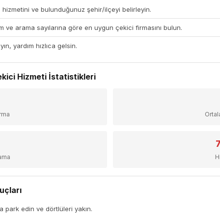
 hizmetini ve bulunduğunuz şehir/ilçeyi belirleyin.
 ve arama sayılarına göre en uygun çekici firmasını bulun.
yın, yardım hızlıca gelsin.
ici Hizmeti İstatistikleri
+
irma
Orta
sama
H
uçları
a park edin ve dörtlüleri yakın.