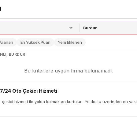
 Aranan
En Yüksek Puan
Yeni Eklenen
NLI, BURDUR
Bu kriterlere uygun firma bulunamadı.
7/24 Oto Çekici Hizmeti
çekici hizmeti ile yolda kalmaktan kurtulun. Yoldostu üzerinden en yakın 