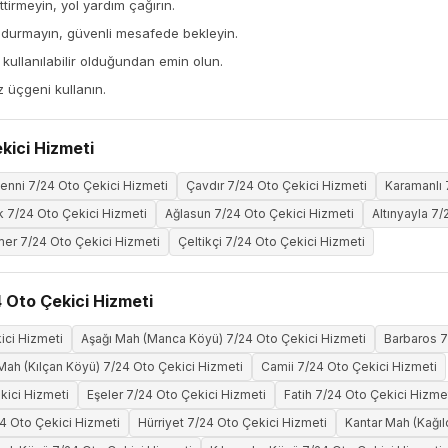
tirmeyin, yol yardım çağırın.
 durmayın, güvenli mesafede bekleyin.
ullanılabilir olduğundan emin olun.
z üçgeni kullanın.
kici Hizmeti
enni 7/24 Oto Çekici Hizmeti
Çavdır 7/24 Oto Çekici Hizmeti
Karamanlı 
 7/24 Oto Çekici Hizmeti
Ağlasun 7/24 Oto Çekici Hizmeti
Altınyayla 7
er 7/24 Oto Çekici Hizmeti
Çeltikçi 7/24 Oto Çekici Hizmeti
 Oto Çekici Hizmeti
ici Hizmeti
Aşağı Mah (Manca Köyü) 7/24 Oto Çekici Hizmeti
Barbaros 7
ah (Kılçan Köyü) 7/24 Oto Çekici Hizmeti
Camii 7/24 Oto Çekici Hizmeti
kici Hizmeti
Eşeler 7/24 Oto Çekici Hizmeti
Fatih 7/24 Oto Çekici Hizme
4 Oto Çekici Hizmeti
Hürriyet 7/24 Oto Çekici Hizmeti
Kantar Mah (Kağıl