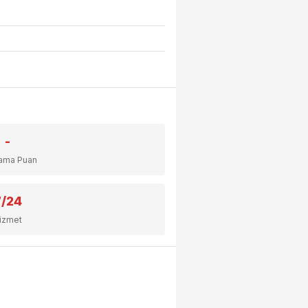
-
lama Puan
7/24
izmet