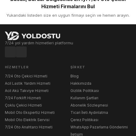
Hizmeti Firmalarını Bul
Yukarıdaki listeden size en uygun firmayı seçin ve hemen arayın.
7/24 yol yardım hizmetleri platformu
HIZMETLER
ŞIRKET
7/24 Oto Çekici Hizmeti
Blog
Acil Lastik Yardım Hizmeti
Hakkımızda
Acil Akü Takviye Hizmeti
Gizlilik Politikası
7/24 Forklift Hizmeti
Kullanım Şartları
Çoklu Çekici Hizmeti
Abonelik Sözleşmesi
Mobil Oto Ekspertiz Hizmeti
Ticari İleti Aydınlatma
Mobil Oto Elektrik Servisi
Çerez Politikası
7/24 Oto Anahtarcı Hizmeti
WhatsApp Pazarlama Gönderimi
İletişim