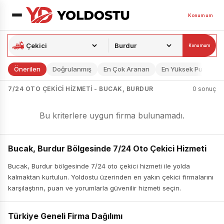
Konumum
Konumum
Önerilen
Doğrulanmış
En Çok Aranan
En Yüksek Puan
7/24 OTO ÇEKICI HIZMETI - BUCAK, BURDUR
0 sonuç
Bu kriterlere uygun firma bulunamadı.
Bucak, Burdur Bölgesinde 7/24 Oto Çekici Hizmeti
Bucak, Burdur bölgesinde 7/24 oto çekici hizmeti ile yolda
kalmaktan kurtulun. Yoldostu üzerinden en yakın çekici firmalarını
karşılaştırın, puan ve yorumlarla güvenilir hizmeti seçin.
Türkiye Geneli Firma Dağılımı