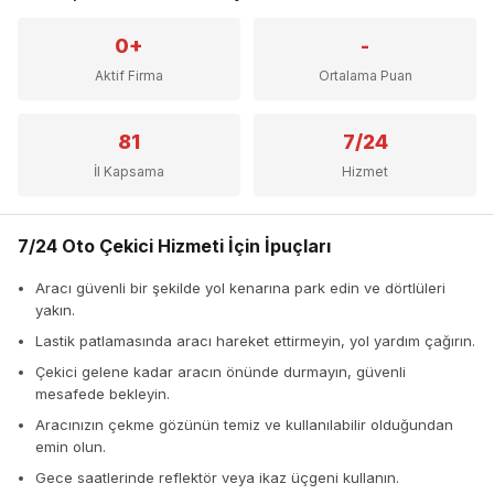
0+
-
Aktif Firma
Ortalama Puan
81
7/24
İl Kapsama
Hizmet
7/24 Oto Çekici Hizmeti İçin İpuçları
Aracı güvenli bir şekilde yol kenarına park edin ve dörtlüleri
yakın.
Lastik patlamasında aracı hareket ettirmeyin, yol yardım çağırın.
Çekici gelene kadar aracın önünde durmayın, güvenli
mesafede bekleyin.
Aracınızın çekme gözünün temiz ve kullanılabilir olduğundan
emin olun.
Gece saatlerinde reflektör veya ikaz üçgeni kullanın.