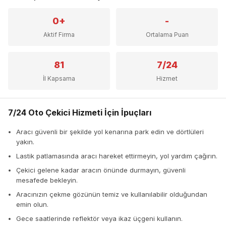
0+
-
Aktif Firma
Ortalama Puan
81
7/24
İl Kapsama
Hizmet
7/24 Oto Çekici Hizmeti İçin İpuçları
Aracı güvenli bir şekilde yol kenarına park edin ve dörtlüleri
yakın.
Lastik patlamasında aracı hareket ettirmeyin, yol yardım çağırın.
Çekici gelene kadar aracın önünde durmayın, güvenli
mesafede bekleyin.
Aracınızın çekme gözünün temiz ve kullanılabilir olduğundan
emin olun.
Gece saatlerinde reflektör veya ikaz üçgeni kullanın.