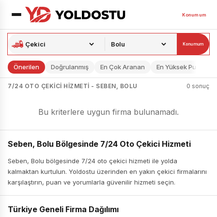
Konumum
Konumum
Önerilen
Doğrulanmış
En Çok Aranan
En Yüksek Puan
7/24 OTO ÇEKICI HIZMETI - SEBEN, BOLU
0 sonuç
Bu kriterlere uygun firma bulunamadı.
Seben, Bolu Bölgesinde 7/24 Oto Çekici Hizmeti
Seben, Bolu bölgesinde 7/24 oto çekici hizmeti ile yolda
kalmaktan kurtulun. Yoldostu üzerinden en yakın çekici firmalarını
karşılaştırın, puan ve yorumlarla güvenilir hizmeti seçin.
Türkiye Geneli Firma Dağılımı