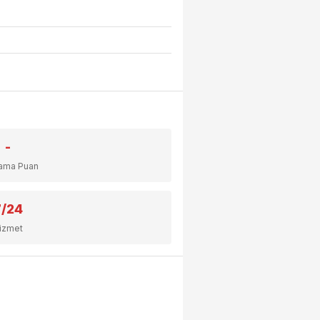
-
lama Puan
7/24
izmet