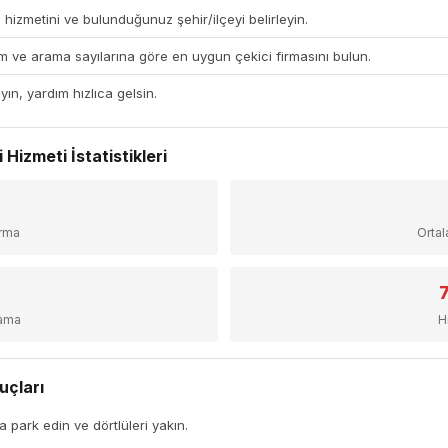
 hizmetini ve bulunduğunuz şehir/ilçeyi belirleyin.
 ve arama sayılarına göre en uygun çekici firmasını bulun.
yın, yardım hızlıca gelsin.
Hizmeti İstatistikleri
+
irma
Orta
sama
H
uçları
a park edin ve dörtlüleri yakın.