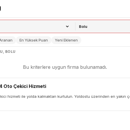
 Aranan
En Yüksek Puan
Yeni Eklenen
NU, BOLU
Bu kriterlere uygun firma bulunamadı.
4 Oto Çekici Hizmeti
ci hizmeti ile yolda kalmaktan kurtulun. Yoldostu üzerinden en yakın çeki