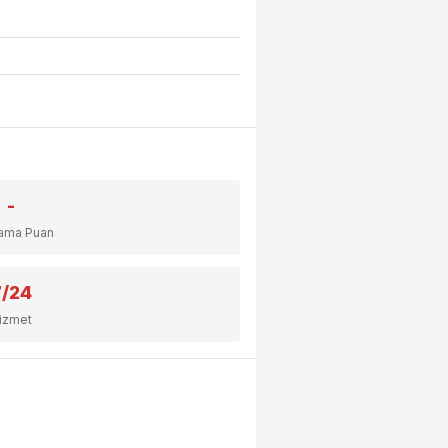
-
lama Puan
7/24
izmet