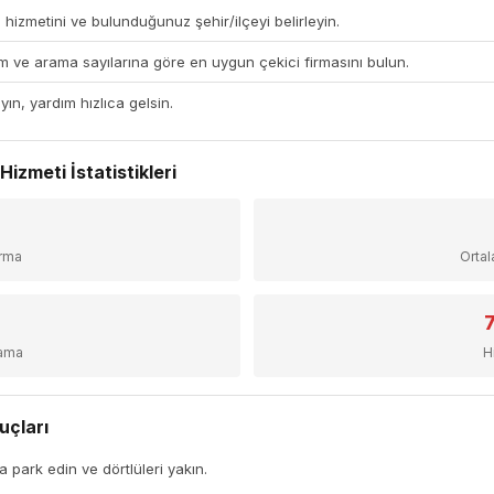
 hizmetini ve bulunduğunuz şehir/ilçeyi belirleyin.
 ve arama sayılarına göre en uygun çekici firmasını bulun.
yın, yardım hızlıca gelsin.
izmeti İstatistikleri
+
irma
Orta
sama
H
uçları
a park edin ve dörtlüleri yakın.