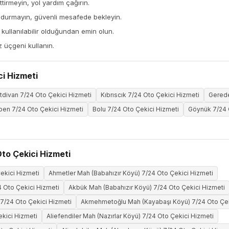
tirmeyin, yol yardım çağırın.
 durmayın, güvenli mesafede bekleyin.
ullanılabilir olduğundan emin olun.
z üçgeni kullanın.
ci Hizmeti
tdivan 7/24 Oto Çekici Hizmeti
Kıbrıscık 7/24 Oto Çekici Hizmeti
Gerede
en 7/24 Oto Çekici Hizmeti
Bolu 7/24 Oto Çekici Hizmeti
Göynük 7/24 
to Çekici Hizmeti
ekici Hizmeti
Ahmetler Mah (Babahızır Köyü) 7/24 Oto Çekici Hizmeti
 Oto Çekici Hizmeti
Akbük Mah (Babahızır Köyü) 7/24 Oto Çekici Hizmeti
 7/24 Oto Çekici Hizmeti
Akmehmetoğlu Mah (Kayabaşı Köyü) 7/24 Oto Çek
ekici Hizmeti
Aliefendiler Mah (Nazırlar Köyü) 7/24 Oto Çekici Hizmeti