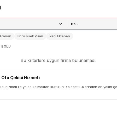
 Aranan
En Yüksek Puan
Yeni Eklenen
, BOLU
Bu kriterlere uygun firma bulunamadı.
 Oto Çekici Hizmeti
i hizmeti ile yolda kalmaktan kurtulun. Yoldostu üzerinden en yakın çekic