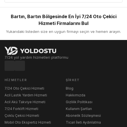
Bartın, Bartın Bölgesinde En İyi 7/24 Oto Çekici
Hizmeti Firmalarını Bul
Yukarıdaki listeden size en uygun firmayı seçin ve hemen arayın.
7/24 yol yardım hizmetleri platformu
HIZMETLER
ŞIRKET
7/24 Oto Çekici Hizmeti
Blog
Acil Lastik Yardım Hizmeti
Hakkımızda
Acil Akü Takviye Hizmeti
Gizlilik Politikası
7/24 Forklift Hizmeti
Kullanım Şartları
Çoklu Çekici Hizmeti
Abonelik Sözleşmesi
Mobil Oto Ekspertiz Hizmeti
Ticari İleti Aydınlatma