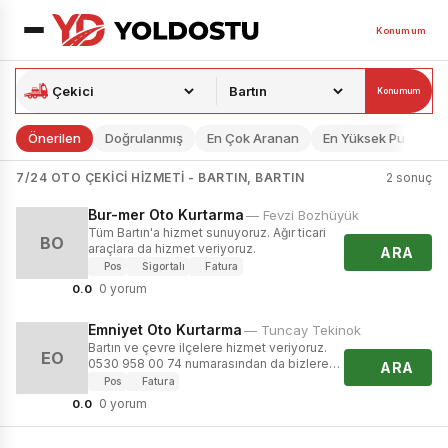
Konumum
Konumum
Önerilen
Doğrulanmış
En Çok Aranan
En Yüksek Puan
7/24 OTO ÇEKICI HIZMETI - BARTIN, BARTIN
2 sonuç
Bur-mer Oto Kurtarma
— Fevzi Bozhüyük
Tüm Bartın'a hizmet sunuyoruz. Ağır ticari
BO
araçlara da hizmet veriyoruz.
ARA
Pos
Sigortalı
Fatura
0 yorum
0.0
Emniyet Oto Kurtarma
— Tuncay Tekinok
Bartın ve çevre ilçelere hizmet veriyoruz.
EO
0530 958 00 74 numarasından da bizlere
ARA
ulaşabilirsiniz.
Pos
Fatura
0 yorum
0.0