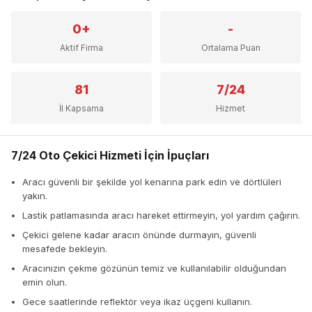
0+
-
Aktif Firma
Ortalama Puan
81
7/24
İl Kapsama
Hizmet
7/24 Oto Çekici Hizmeti İçin İpuçları
Aracı güvenli bir şekilde yol kenarına park edin ve dörtlüleri
yakın.
Lastik patlamasında aracı hareket ettirmeyin, yol yardım çağırın.
Çekici gelene kadar aracın önünde durmayın, güvenli
mesafede bekleyin.
Aracınızın çekme gözünün temiz ve kullanılabilir olduğundan
emin olun.
Gece saatlerinde reflektör veya ikaz üçgeni kullanın.