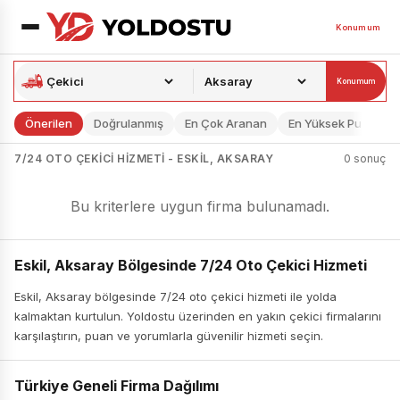
Konumum
Konumum
Önerilen
Doğrulanmış
En Çok Aranan
En Yüksek Puan
7/24 OTO ÇEKICI HIZMETI - ESKIL, AKSARAY
0 sonuç
Bu kriterlere uygun firma bulunamadı.
Eskil, Aksaray Bölgesinde 7/24 Oto Çekici Hizmeti
Eskil, Aksaray bölgesinde 7/24 oto çekici hizmeti ile yolda
kalmaktan kurtulun. Yoldostu üzerinden en yakın çekici firmalarını
karşılaştırın, puan ve yorumlarla güvenilir hizmeti seçin.
Türkiye Geneli Firma Dağılımı