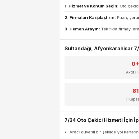
1. Hizmet ve Konum Seçin:
Oto çekici
2. Firmaları Karşılaştırın:
Puan, yorum
3. Hemen Arayın:
Tek tıkla firmayı ara
Sultandağı, Afyonkarahisar 7/2
0
Aktif F
81
İl Kap
7/24 Oto Çekici Hizmeti İçin İp
Aracı güvenli bir şekilde yol kenarın