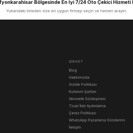
fyonkarahisar Bölgesinde En İyi 7/24 Oto Çekici Hizmeti F
Yukarıdaki listeden size en uygun firmayı seçin ve hemen arayın.
ŞIRKET
Blog
Hakkımızda
Gizlilik Politikası
Kullanım Şartları
Abonelik Sözleşmesi
Ticari İleti Aydınlatma
Çerez Politikası
WhatsApp Pazarlama Gönderimi
İletişim