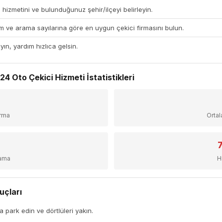
 hizmetini ve bulunduğunuz şehir/ilçeyi belirleyin.
 ve arama sayılarına göre en uygun çekici firmasını bulun.
yın, yardım hızlıca gelsin.
4 Oto Çekici Hizmeti İstatistikleri
+
irma
Orta
sama
H
uçları
a park edin ve dörtlüleri yakın.