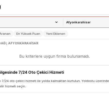
 Aranan
En Yüksek Puan
Yeni Eklenen
NDAĞI, AFYONKARAHISAR
Bu kriterlere uygun firma bulunamadı.
lgesinde 7/24 Oto Çekici Hizmeti
7/24 oto çekici hizmeti ile yolda kalmaktan kurtulun. Yoldostu üzerinden
lir hizmeti seçin.