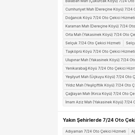
Balaban Mah (Çukurcak Köyü) 7/24 Oto 
Cumhuriyet Mah (Dereçine Köyü) 7/24 O
Doğancık Köyü 7/24 Oto Çekici Hizmeti
Karaman Mah (Dereçine Köyü) 7/24 Oto
Orta Mah (Yakasinek Köyü) 7/24 Oto Çe
Selçuk 7/24 Oto Çekici Hizmeti
Selç
Taşköprü Köyü 7/24 Oto Çekici Hizmeti
Ulupınar Mah (Yakasinek Köyü) 7/24 Ot
Yenikarabağ Köyü 7/24 Oto Çekici Hizm
Yeşilyurt Mah (Üçkuyu Köyü) 7/24 Oto Ç
Yıldız Mah (Yeşilçiftlik Köyü) 7/24 Oto 
Çağlayan Mah (Kırca Köyü) 7/24 Oto Çe
İmam Aziz Mah (Yakasinek Köyü) 7/24 O
Yakın Şehirlerde 7/24 Oto Çeki
Adıyaman 7/24 Oto Çekici Hizmeti
Ağ