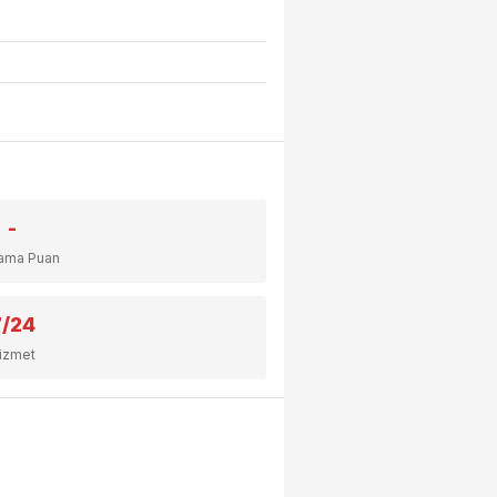
-
lama Puan
7/24
izmet