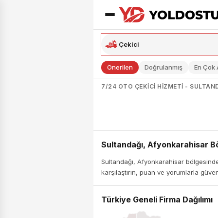
Önerilen
Doğrulanmış
En Çok
7/24 OTO ÇEKICI HIZMETI - SULTA
Sultandağı, Afyonkarahisar Bö
Sultandağı, Afyonkarahisar bölgesinde 
karşılaştırın, puan ve yorumlarla güveni
Türkiye Geneli Firma Dağılımı