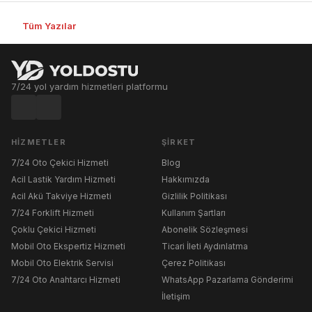
Tüm Yazılar
7/24 yol yardım hizmetleri platformu
HIZMETLER
ŞIRKET
7/24 Oto Çekici Hizmeti
Blog
Acil Lastik Yardım Hizmeti
Hakkımızda
Acil Akü Takviye Hizmeti
Gizlilik Politikası
7/24 Forklift Hizmeti
Kullanım Şartları
Çoklu Çekici Hizmeti
Abonelik Sözleşmesi
Mobil Oto Ekspertiz Hizmeti
Ticari İleti Aydınlatma
Mobil Oto Elektrik Servisi
Çerez Politikası
7/24 Oto Anahtarcı Hizmeti
WhatsApp Pazarlama Gönderimi
İletişim