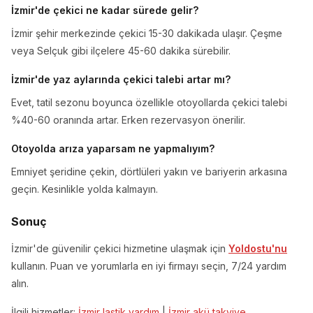
İzmir'de çekici ne kadar sürede gelir?
İzmir şehir merkezinde çekici 15-30 dakikada ulaşır. Çeşme
veya Selçuk gibi ilçelere 45-60 dakika sürebilir.
İzmir'de yaz aylarında çekici talebi artar mı?
Evet, tatil sezonu boyunca özellikle otoyollarda çekici talebi
%40-60 oranında artar. Erken rezervasyon önerilir.
Otoyolda arıza yaparsam ne yapmalıyım?
Emniyet şeridine çekin, dörtlüleri yakın ve bariyerin arkasına
geçin. Kesinlikle yolda kalmayın.
Sonuç
İzmir'de güvenilir çekici hizmetine ulaşmak için
Yoldostu'nu
kullanın. Puan ve yorumlarla en iyi firmayı seçin, 7/24 yardım
alın.
İlgili hizmetler:
İzmir lastik yardım
|
İzmir akü takviye