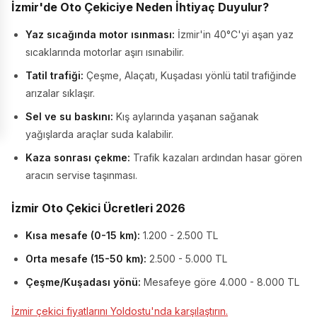
İzmir'de Oto Çekiciye Neden İhtiyaç Duyulur?
Yaz sıcağında motor ısınması:
İzmir'in 40°C'yi aşan yaz
sıcaklarında motorlar aşırı ısınabilir.
Tatil trafiği:
Çeşme, Alaçatı, Kuşadası yönlü tatil trafiğinde
arızalar sıklaşır.
Sel ve su baskını:
Kış aylarında yaşanan sağanak
yağışlarda araçlar suda kalabilir.
Kaza sonrası çekme:
Trafik kazaları ardından hasar gören
aracın servise taşınması.
İzmir Oto Çekici Ücretleri 2026
Kısa mesafe (0-15 km):
1.200 - 2.500 TL
Orta mesafe (15-50 km):
2.500 - 5.000 TL
Çeşme/Kuşadası yönü:
Mesafeye göre 4.000 - 8.000 TL
İzmir çekici fiyatlarını Yoldostu'nda karşılaştırın.