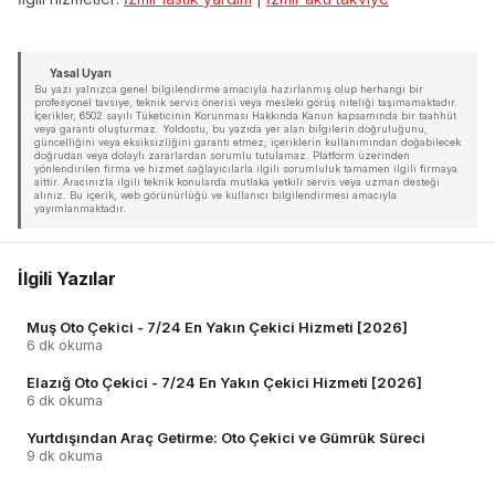
Yasal Uyarı
Bu yazı yalnızca genel bilgilendirme amacıyla hazırlanmış olup herhangi bir
profesyonel tavsiye, teknik servis önerisi veya mesleki görüş niteliği taşımamaktadır.
İçerikler, 6502 sayılı Tüketicinin Korunması Hakkında Kanun kapsamında bir taahhüt
veya garanti oluşturmaz. Yoldostu, bu yazıda yer alan bilgilerin doğruluğunu,
güncelliğini veya eksiksizliğini garanti etmez; içeriklerin kullanımından doğabilecek
doğrudan veya dolaylı zararlardan sorumlu tutulamaz. Platform üzerinden
yönlendirilen firma ve hizmet sağlayıcılarla ilgili sorumluluk tamamen ilgili firmaya
aittir. Aracınızla ilgili teknik konularda mutlaka yetkili servis veya uzman desteği
alınız. Bu içerik, web görünürlüğü ve kullanıcı bilgilendirmesi amacıyla
yayımlanmaktadır.
İlgili Yazılar
Muş Oto Çekici - 7/24 En Yakın Çekici Hizmeti [2026]
6 dk okuma
Elazığ Oto Çekici - 7/24 En Yakın Çekici Hizmeti [2026]
6 dk okuma
Yurtdışından Araç Getirme: Oto Çekici ve Gümrük Süreci
9 dk okuma