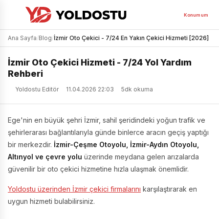
Konumum
Ana Sayfa
/
Blog
/
İzmir Oto Çekici - 7/24 En Yakın Çekici Hizmeti [2026]
İzmir Oto Çekici Hizmeti - 7/24 Yol Yardım
Rehberi
Yoldostu Editör
11.04.2026 22:03
5dk okuma
Ege'nin en büyük şehri İzmir, sahil şeridindeki yoğun trafik ve
şehirlerarası bağlantılarıyla günde binlerce aracın geçiş yaptığı
bir merkezdir.
İzmir-Çeşme Otoyolu, İzmir-Aydın Otoyolu,
Altınyol ve çevre yolu
üzerinde meydana gelen arızalarda
güvenilir bir oto çekici hizmetine hızla ulaşmak önemlidir.
Yoldostu üzerinden İzmir çekici firmalarını
karşılaştırarak en
uygun hizmeti bulabilirsiniz.