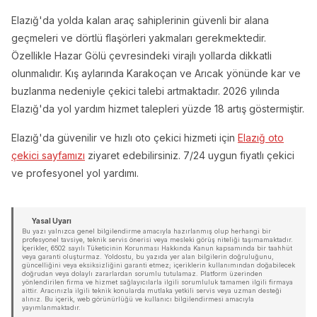
Elazığ'da yolda kalan araç sahiplerinin güvenli bir alana
geçmeleri ve dörtlü flaşörleri yakmaları gerekmektedir.
Özellikle Hazar Gölü çevresindeki virajlı yollarda dikkatli
olunmalıdır. Kış aylarında Karakoçan ve Arıcak yönünde kar ve
buzlanma nedeniyle çekici talebi artmaktadır. 2026 yılında
Elazığ'da yol yardım hizmet talepleri yüzde 18 artış göstermiştir.
Elazığ'da güvenilir ve hızlı oto çekici hizmeti için
Elazığ oto
çekici sayfamızı
ziyaret edebilirsiniz. 7/24 uygun fiyatlı çekici
ve profesyonel yol yardımı.
Yasal Uyarı
Bu yazı yalnızca genel bilgilendirme amacıyla hazırlanmış olup herhangi bir
profesyonel tavsiye, teknik servis önerisi veya mesleki görüş niteliği taşımamaktadır.
İçerikler, 6502 sayılı Tüketicinin Korunması Hakkında Kanun kapsamında bir taahhüt
veya garanti oluşturmaz. Yoldostu, bu yazıda yer alan bilgilerin doğruluğunu,
güncelliğini veya eksiksizliğini garanti etmez; içeriklerin kullanımından doğabilecek
doğrudan veya dolaylı zararlardan sorumlu tutulamaz. Platform üzerinden
yönlendirilen firma ve hizmet sağlayıcılarla ilgili sorumluluk tamamen ilgili firmaya
aittir. Aracınızla ilgili teknik konularda mutlaka yetkili servis veya uzman desteği
alınız. Bu içerik, web görünürlüğü ve kullanıcı bilgilendirmesi amacıyla
yayımlanmaktadır.