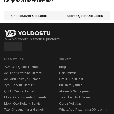
Bölgedeki Diğer Firmalar
Sezer Oto Lastik
Çetin Oto Lastik
Önceki
Sonraki
7/24 yol yardım hizmetleri platformu
HIZMETLER
ŞIRKET
7/24 Oto Çekici Hizmeti
Blog
Acil Lastik Yardım Hizmeti
Hakkımızda
Acil Akü Takviye Hizmeti
Gizlilik Politikası
7/24 Forklift Hizmeti
Kullanım Şartları
Çoklu Çekici Hizmeti
Abonelik Sözleşmesi
Mobil Oto Ekspertiz Hizmeti
Ticari İleti Aydınlatma
Mobil Oto Elektrik Servisi
Çerez Politikası
7/24 Oto Anahtarcı Hizmeti
WhatsApp Pazarlama Gönderimi