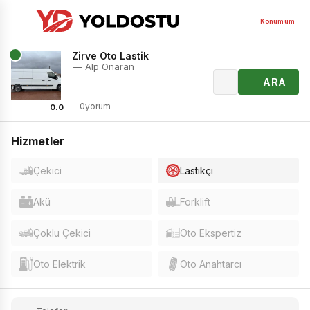
Konumum
Zirve Oto Lastik
— Alp Onaran
ARA
0yorum
0.0
Hizmetler
Çekici
Lastikçi
Akü
Forklift
Çoklu Çekici
Oto Ekspertiz
Oto Elektrik
Oto Anahtarcı