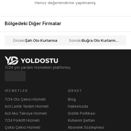
Henüz değerlendirme yapılmamış.
Bölgedeki Diğer Firmalar
Şah Oto Kurtarma
Buğra Oto Kurtarma Yol Yardım
Önceki
Sonraki
7/24 yol yardım hizmetleri platformu
HIZMETLER
ŞIRKET
7/24 Oto Çekici Hizmeti
Blog
Acil Lastik Yardım Hizmeti
Hakkımızda
Acil Akü Takviye Hizmeti
Gizlilik Politikası
7/24 Forklift Hizmeti
Kullanım Şartları
Çoklu Çekici Hizmeti
Abonelik Sözleşmesi