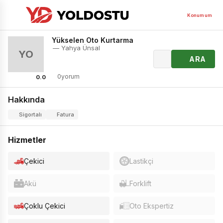
Konumum
Yükselen Oto Kurtarma
— Yahya Ünsal
YO
ARA
0yorum
0.0
Hakkında
Sigortalı
Fatura
Hizmetler
Çekici
Lastikçi
Akü
Forklift
Çoklu Çekici
Oto Ekspertiz