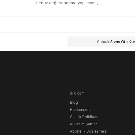
Henüz değerlendirme yapılmamış.
Sivas Oto Kur
Sonraki
ŞIRKET
Blog
Hakkımızda
Gizlilik Politikası
Kullanım Şartları
Abonelik Sözleşmesi