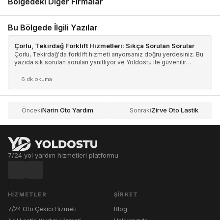
Bölgedeki Diğer Firmalar
Bu Bölgede İlgili Yazılar
Çorlu, Tekirdağ Forklift Hizmetleri: Sıkça Sorulan Sorular
Çorlu, Tekirdağ'da forklift hizmeti arıyorsanız doğru yerdesiniz. Bu
yazıda sık sorulan soruları yanıtlıyor ve Yoldostu ile güvenilir
firmalara ulaşmanın ipuçlarını veriyoruz.
6 dk okuma
Narin Oto Yardım
Zirve Oto Lastik
Önceki
Sonraki
7/24 yol yardım hizmetleri platformu
HIZMETLER
ŞIRKET
7/24 Oto Çekici Hizmeti
Blog