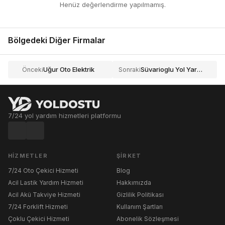
Henüz değerlendirme yapılmamış.
Bölgedeki Diğer Firmalar
Uğur Oto Elektrik
Süvarioglu Yol Yardım Oto Çekici
Önceki
Sonraki
7/24 yol yardım hizmetleri platformu
HIZMETLER
ŞIRKET
7/24 Oto Çekici Hizmeti
Blog
Acil Lastik Yardım Hizmeti
Hakkımızda
Acil Akü Takviye Hizmeti
Gizlilik Politikası
7/24 Forklift Hizmeti
Kullanım Şartları
Çoklu Çekici Hizmeti
Abonelik Sözleşmesi