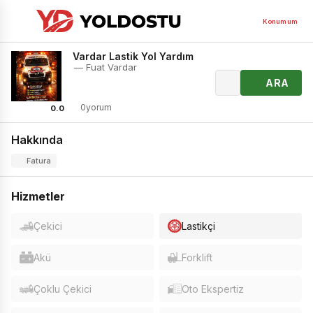
Konumum
Vardar Lastik Yol Yardım
— Fuat Vardar
ARA
0yorum
0.0
Hakkında
Fatura
Hizmetler
Çekici
Lastikçi
Akü
Forklift
Çoklu Çekici
Oto Ekspertiz