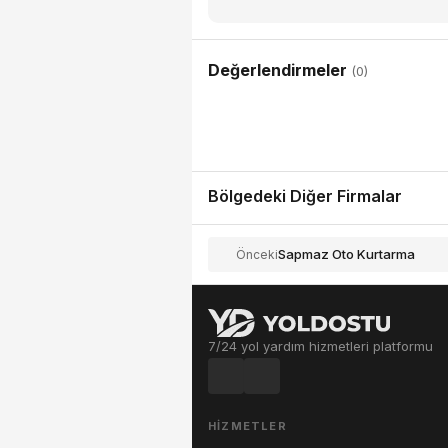
Değerlendirmeler
(0)
Bölgedeki Diğer Firmalar
Sapmaz Oto Kurtarma
Önceki
7/24 yol yardım hizmetleri platformu
HIZMETLER