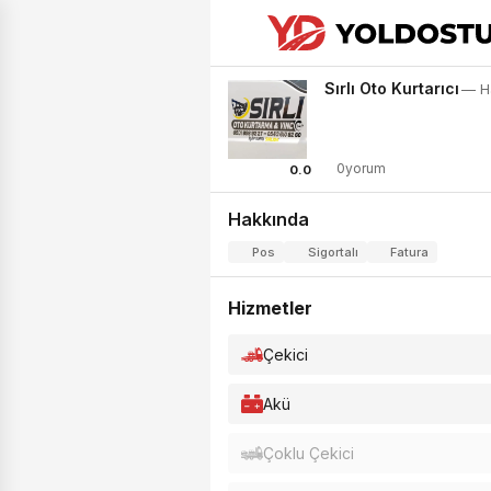
Sırlı Oto Kurtarıcı
— Ha
0yorum
0.0
Hakkında
Pos
Sigortalı
Fatura
Hizmetler
Çekici
Akü
Çoklu Çekici