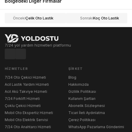
Bölgedeki Diğer Firmalar
Çelik Oto Lastik
Koç Oto Lastik
Önceki
Sonraki
7/24 yol yardım hizmetleri platformu
HIZMETLER
ŞIRKET
7/24 Oto Çekici Hizmeti
Blog
Acil Lastik Yardım Hizmeti
Hakkımızda
Acil Akü Takviye Hizmeti
Gizlilik Politikası
7/24 Forklift Hizmeti
Kullanım Şartları
Çoklu Çekici Hizmeti
Abonelik Sözleşmesi
Mobil Oto Ekspertiz Hizmeti
Ticari İleti Aydınlatma
Mobil Oto Elektrik Servisi
Çerez Politikası
7/24 Oto Anahtarcı Hizmeti
WhatsApp Pazarlama Gönderimi