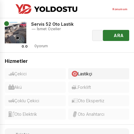
Konumum
Servis 52 Oto Lastik
— İsmet Özeller
ARA
0yorum
0.0
Hizmetler
Çekici
Lastikçi
Akü
Forklift
Çoklu Çekici
Oto Ekspertiz
Oto Elektrik
Oto Anahtarcı