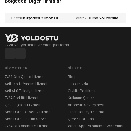
Bölgedeki Diğer Firmalar
Kuşadası Yılmaz Oto Lastik Yol Yardım
Cuma Yol Yardım
Önceki
Sonraki
7/24 yol yardım hizmetleri platformu
HIZMETLER
ŞIRKET
7/24 Oto Çekici Hizmeti
Blog
Acil Lastik Yardım Hizmeti
Hakkımızda
Acil Akü Takviye Hizmeti
Gizlilik Politikası
7/24 Forklift Hizmeti
Kullanım Şartları
Çoklu Çekici Hizmeti
Abonelik Sözleşmesi
Mobil Oto Ekspertiz Hizmeti
Ticari İleti Aydınlatma
Mobil Oto Elektrik Servisi
Çerez Politikası
7/24 Oto Anahtarcı Hizmeti
WhatsApp Pazarlama Gönderimi