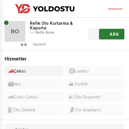
Konumum
Refik Oto Kurtarma &
Kaporta
RO
— Refik Biner
ARA
0yorum
0.0
Hizmetler
Çekici
Lastikçi
Akü
Forklift
Çoklu Çekici
Oto Ekspertiz
Oto Elektrik
Oto Anahtarcı