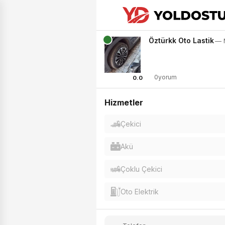
Öztürkk Oto Lastik
— 
0yorum
0.0
Hizmetler
Çekici
Akü
Çoklu Çekici
Oto Elektrik