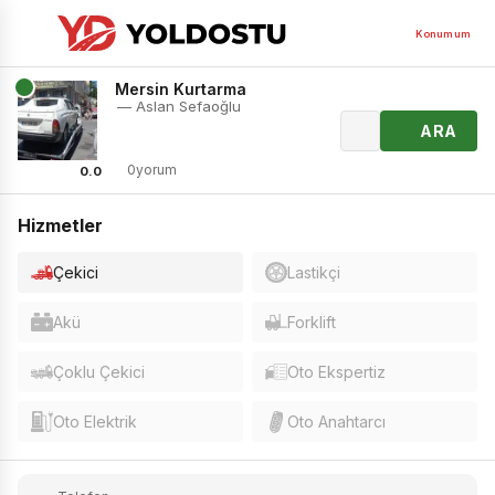
Konumum
Mersin Kurtarma
— Aslan Sefaoğlu
ARA
0yorum
0.0
Hizmetler
Çekici
Lastikçi
Akü
Forklift
Çoklu Çekici
Oto Ekspertiz
Oto Elektrik
Oto Anahtarcı