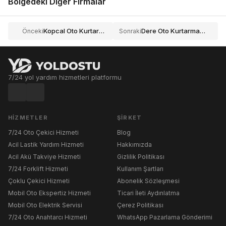
Bölgedeki Diğer Firmalar
Kopcal Oto Kurtarma
Dere Oto Kurtarma Ve Yol Yardım
Önceki
Sonraki
7/24 yol yardım hizmetleri platformu
HIZMETLER
ŞIRKET
7/24 Oto Çekici Hizmeti
Blog
Acil Lastik Yardım Hizmeti
Hakkımızda
Acil Akü Takviye Hizmeti
Gizlilik Politikası
7/24 Forklift Hizmeti
Kullanım Şartları
Çoklu Çekici Hizmeti
Abonelik Sözleşmesi
Mobil Oto Ekspertiz Hizmeti
Ticari İleti Aydınlatma
Mobil Oto Elektrik Servisi
Çerez Politikası
7/24 Oto Anahtarcı Hizmeti
WhatsApp Pazarlama Gönderimi