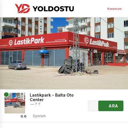
Konumum
Lastikpark - Balta Oto
Center
— ? ?
ARA
0yorum
0.0